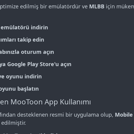
 optimize edilmiş bir emülatördür ve
MLBB
için müke
 emülatörü indirin
ımları takip edin
abınızla oturum açın
a Google Play Store'u açın
ve oyunu indirin
yunu başlatın
len MooToon App Kullanımı
arafından desteklenen resmi bir uygulama olup,
Mobile
edilmiştir.