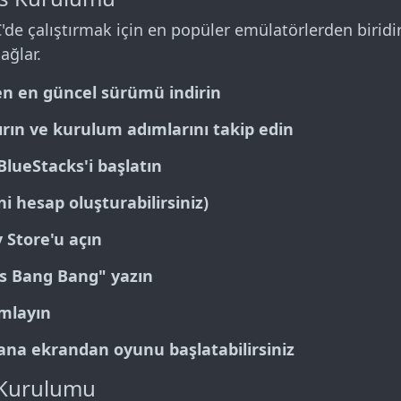
'de çalıştırmak için en popüler emülatörlerden biridi
ğlar.
en en güncel sürümü indirin
tırın ve kurulum adımlarını takip edin
ueStacks'i başlatın
ni hesap oluşturabilirsiniz)
y Store
'u açın
s Bang Bang
" yazın
mlayın
a ekrandan oyunu başlatabilirsiniz
 Kurulumu