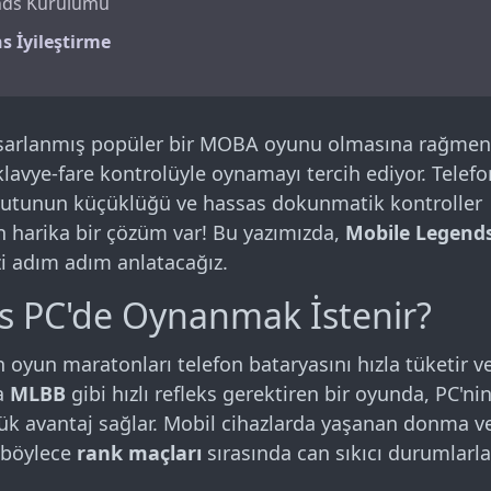
ends Kurulumu
 İyileştirme
arları
 tasarlanmış popüler bir MOBA oyunu olmasına rağmen
avye-fare kontrolüyle oynamayı tercih ediyor. Telefo
oyutunun küçüklüğü ve hassas dokunmatik kontroller
n harika bir çözüm var! Bu yazımızda,
Mobile Legend
runlar ve Çözümleri
izi adım adım anlatacağız.
 PC'de Oynanmak İstenir?
Durumu
un oyun maratonları telefon bataryasını hızla tüketir v
ca
MLBB
gibi hızlı refleks gerektiren bir oyunda, PC'ni
ük avantaj sağlar. Mobil cihazlarda yaşanan donma v
, böylece
rank maçları
sırasında can sıkıcı durumlarl