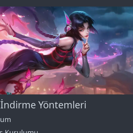
 İndirme Yöntemleri
ulum
ds Kurulumu