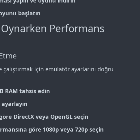
ması yapın ve oyunu indirin
yunu başlatın
s Oynarken Performans
 Etme
lde çalıştırmak için emülatör ayarlarını doğru
GB RAM tahsis edin
k ayarlayın
göre DirectX veya OpenGL seçin
formansına göre 1080p veya 720p seçin