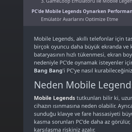
3. GameLoop Emülatörü ile Mobile Leg
PC'de Mobile Legends Oynarken Performans
Emülatör Ayarlarını Optimize Etme
Oyun İçi Ayarları Optimize Etme
PC'de Mobile Legends Oynarken Kontrol Ay
Mobile Legends, akıllı telefonlar için
Kontrol Şemasını Özelleştirme
birçok oyuncu daha büyük ekranda ve kl
Fare Hassasiyeti Ayarları
bataryasının hızlı tükenmesi, ekran b
nedeniyle PC'de oynamak isteyenler içi
PC'de Mobile Legends Oynarken Bilinen So
Bang Bang
'i PC'ye nasıl kurabileceğin
Gecikme (Lag) Sorunları
Hesap Senkronizasyon Sorunları
Neden Mobile Legends
PC'de Mobile Legends Oynamanın Yasal 
Mobile Legends
tutkunları bilir ki, uz
Mobil ve PC Arasındaki Farklar
cihazın ısınmasına neden olabilir. Ayrı
Sonuç
sunduğu klavye ve fare hassasiyeti büy
kasma sorunları PC'de daha az görülür
karşılaşma riskiniz azalır.