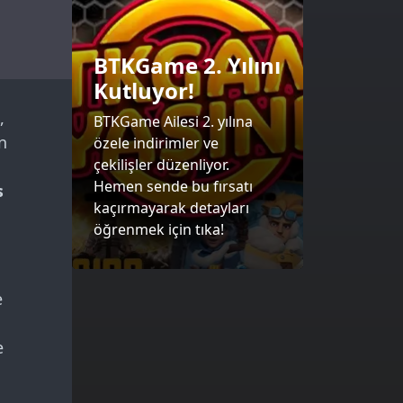
BTKGame 2. Yılını
Kutluyor!
,
BTKGame Ailesi 2. yılına
n
özele indirimler ve
çekilişler düzenliyor.
Hemen sende bu fırsatı
s
kaçırmayarak detayları
öğrenmek için tıka!
e
n
e
a