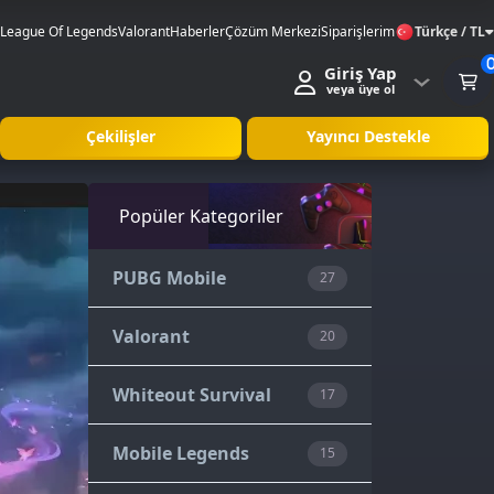
League Of Legends
Valorant
Haberler
Çözüm Merkezi
Siparişlerim
Türkçe / TL
Giriş Yap
veya üye ol
Çekilişler
Yayıncı Destekle
Popüler Kategoriler
PUBG Mobile
27
Valorant
20
Whiteout Survival
17
Mobile Legends
15