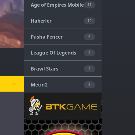
Age of Empires Mobile
11
Haberler
10
Pasha Fencer
6
League Of Legends
5
Brawl Stars
4
Metin2
3