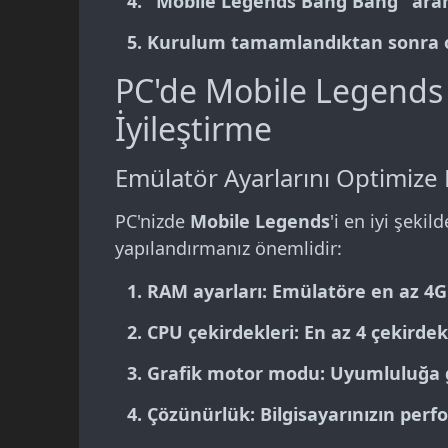
"
Mobile Legends Bang Bang
" ara
Kurulum tamamlandıktan sonra o
PC'de Mobile Legend
İyileştirme
Emülatör Ayarlarını Optimize
PC'nizde
Mobile Legends
'i en iyi şeki
yapılandırmanız önemlidir:
RAM ayarları
: Emülatöre en az 4
CPU çekirdekleri
: En az 4 çekirde
Grafik motor modu
: Uyumluluğa 
Çözünürlük
: Bilgisayarınızın per