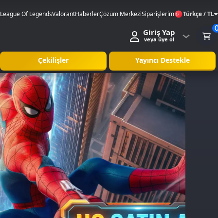
League Of Legends
Valorant
Haberler
Çözüm Merkezi
Siparişlerim
Türkçe / TL
Giriş Yap
veya üye ol
Çekilişler
Yayıncı Destekle