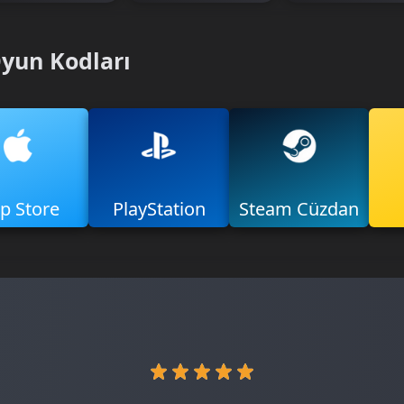
Oyun Kodları
p Store
PlayStation
Steam Cüzdan