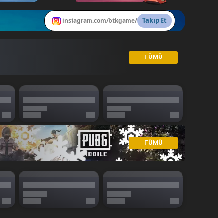
Takip Et
instagram.com/btkgame/
TÜMÜ
TÜMÜ