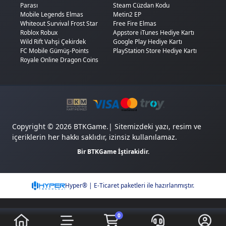
Parası
Steam Cüzdan Kodu
Güncel 101 Okey Plus çip fiyatları
için ürün sayfalarını
Mobile Legends Elmas
Metin2 EP
kontrol et; kampanya dönemlerinde indirimli paketler
Whiteout Survival Frost Star
Free Fire Elmas
çıkabiliyor. Sık oynuyorsan
5 milyon Çip
ve üzeri paketler
Roblox Robux
Appstore iTunes Hediye Kartı
birim maliyeti düşürdüğü için daha ekonomik.
Wild Rift Vahşi Çekirdek
Google Play Hediye Kartı
FC Mobile Gümüş-Points
PlayStation Store Hediye Kartı
101 Okey Plus Çip Nasıl
Royale Online Dragon Coins
Yüklenir?
BTKGame'den çip yüklemek birkaç adım:
1.
BTKGame'de
101 Okey Plus
sayfasına git ve istediğin çip
veya bilet paketini seç.
Copyright © 2026 BTKGame.| Sitemizdeki yazı, resim ve
içeriklerin her hakkı saklıdır, izinsiz kullanılamaz.
2.
Sipariş ekranında istenen bilgileri gir.
Bir BTKGame İştirakidir.
3.
Sana uygun ödeme yöntemini seç ve ödemeyi tamamla.
4.
Çip kodun anında teslim edilir. Oyuna gir, mağaza
bölümünden kodu kullanarak çiplerini hesabına tanımla.
Hyper® | E-Ticaret paketleri ile hazırlanmıştır.
Yükleme genelde birkaç dakika içinde tamamlanır.
BTKGame'de kredi kartı, banka kartı, Papara ve birçok ödeme
0
yöntemi mevcut. Tüm işlemler SSL güvencesiyle gerçekleşiyor.