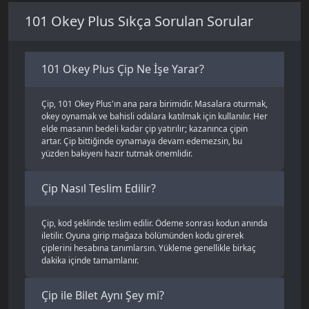
101 Okey Plus Sıkça Sorulan Sorular
101 Okey Plus
, Zynga tarafından geliştirilen, Türkiye'nin en
sevilen dijital okey oyunlarından biri. Gerçek okey deneyimini
telefonuna ve bilgisayarına taşıyor. Google Play, App Store ve
Facebook üzerinden oynanabiliyor; istediğin yerden, istediğin
101 Okey Plus Çip Ne İşe Yarar?
zaman masaya oturabiliyorsun.
Oyun 2, 3 veya 4 kişiyle oynanıyor. Klasik okey kurallarıyla,
Çip, 101 Okey Plus'ın ana para birimidir. Masalara oturmak,
perlerini tamamlayıp elini açmaya çalışıyorsun. Katlamalı ve
okey oynamak ve bahisli odalara katılmak için kullanılır. Her
katlamasız olmak üzere iki mod var. Katlamasız modda seri ve
elde masanın bedeli kadar çip yatırılır; kazanınca çipin
grup perler yaparak toplamını 101'e ulaştırman gerekiyor.
artar. Çip bittiğinde oynamaya devam edemezsin, bu
Katlamalı modda ise rakibinden yüksek açmak için strateji
yüzden bakiyeni hazır tutmak önemlidir.
kuruyorsun.
Çip Nasıl Teslim Edilir?
Oyunda farklı masalar ve odalar bulunuyor. Her masanın bir
çip giriş bedeli var; daha yüksek masalar daha fazla çip istiyor
ama kazanç da o oranda artıyor. İşte bu yüzden çip, oyunun
Çip, kod şeklinde teslim edilir. Ödeme sonrası kodun anında
temelinde yer alıyor.
iletilir. Oyuna girip mağaza bölümünden kodu girerek
çiplerini hesabına tanımlarsın. Yükleme genellikle birkaç
101 Okey Plus Çip Nedir?
dakika içinde tamamlanır.
101 Okey Plus çip
, oyunun ana para birimi. Masalara
oturmak, oyun oynamak ve bahisli odalara girmek için çip
Çip ile Bilet Aynı Şey mi?
gerekiyor. Her el oynadığında masanın bedeli kadar çip