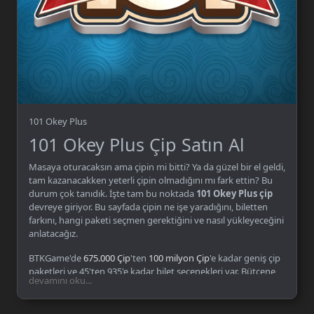
101 Okey Plus
101 Okey Plus Çip Satın Al
Masaya oturacaksın ama çipin mi bitti? Ya da güzel bir el geldi,
tam kazanacakken yeterli çipin olmadığını mı fark ettin? Bu
durum çok tanıdık. İşte tam bu noktada
101 Okey Plus çip
devreye giriyor. Bu sayfada çipin ne işe yaradığını, biletten
farkını, hangi paketi seçmen gerektiğini ve nasıl yükleyeceğini
anlatacağız.
BTKGame'de
675.000 Çip
'ten
100 milyon Çip
'e kadar geniş çip
paketleri ve 45'ten 935'e kadar bilet seçenekleri var. Bütçene
devamını oku...
uygun olanı seç, anında hesabına yükle.
101 Okey Plus Nedir?