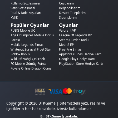
750 DC
750—Düzenli oyuncular için
Kullanıcı Sözleşmesi
Cüzdanım
1000 DC
1000—Büyük yatırım
Satış Sözleşmesi
Beğendiklerim
1250+50 DC
1300+50Bonus başlangıcı
İptal & İade Koşulları
Destek Taleplerim
1500+75 DC
1575+75Artan bonus
KVKK
Siparişlerim
1750+100 DC
1850+100Güçlü bonus
Popüler Oyunlar
Oyunlar
2000+125 DC
2125+125Premium yatırım
PUBG Mobile UC
Valorant VP
2250+150 DC
2400+150Uzun vadeli bütçe
Age Of Empires Mobile Doruk
League Of Legends RP
2500+200 DC
2700+200En büyük paket
Parası
Steam Cüzdan Kodu
Mobile Legends Elmas
Metin2 EP
Dikkat edersen 1250 DC'den itibaren her pakette bonus DC
Whiteout Survival Frost Star
Free Fire Elmas
ekleniyor. Büyük paketler hem birim fiyat hem bonus avantajı
Roblox Robux
Appstore iTunes Hediye Kartı
sunuyor. Düzenli oynuyorsan tek seferde daha büyük bir
Wild Rift Vahşi Çekirdek
Google Play Hediye Kartı
paket almak uzun vadede daha ekonomik.
FC Mobile Gümüş-Points
PlayStation Store Hediye Kartı
Royale Online Dragon Coins
Dragon Coins Nasıl Satın
Alınır?
BTKGame üzerinden
Royale Online DC satın alma
işlemi
birkaç dakikada tamamlanır:
Royale Online Dragon Coins
kategorisine gel
Copyright © 2026 BTKGame.| Sitemizdeki yazı, resim ve
İhtiyacına uygun DC paketini seç
içeriklerin her hakkı saklıdır, izinsiz kullanılamaz.
Oyuncu bilgilerini
gir (sunucu seçimine dikkat et)
Bir BTKGame İştirakidir.
Ödeme yöntemini belirle ve işlemi tamamla