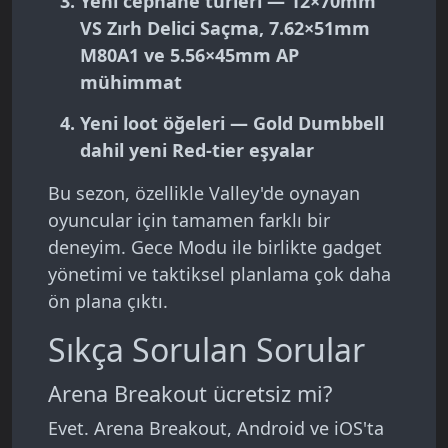
Yeni cephane türleri
— 12×70mm
VS Zırh Delici Saçma, 7.62×51mm
M80A1 ve 5.56×45mm AP
mühimmat
Yeni loot öğeleri
— Gold Dumbbell
dahil yeni Red-tier eşyalar
Bu sezon, özellikle Valley'de oynayan
oyuncular için tamamen farklı bir
deneyim. Gece Modu ile birlikte gadget
yönetimi ve taktiksel planlama çok daha
ön plana çıktı.
Sıkça Sorulan Sorular
Arena Breakout ücretsiz mi?
Evet. Arena Breakout, Android ve iOS'ta