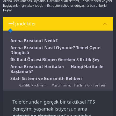
Arena Breakout nasıl oynanır? Haritalar, silah sistemi, Bonds rehberi ve yeni
başlayanlar için taktik ipuçları. Extraction shooter dünyasına bu rehberle
başla!
İçindekiler
Arena Breakout Nedir?
Arena Breakout Nasıl Oynanır? Temel Oyun
Döngüsü
İlk Raid Öncesi Bilmen Gereken 3 Kritik Şey
Arena Breakout Haritaları — Hangi Harita ile
Başlamalı?
Silah Sistemi ve Gunsmith Rehberi
Sağlık Sistemi — Yaralanma Türleri ve Tedavi
Arena Breakout'ta Para Nasıl Kazanılır?
Arena Breakout Bonds Nedir ve Ne İşe Yarar?
Telefonundan gerçek bir taktiksel FPS
Yeni Başlayanlar İçin 7 Arena Breakout Taktik
deneyimi yaşamak istiyorsun ama
İpucu
extraction shooter
türüne nereden