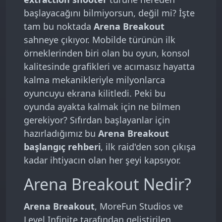
Season 12: Operation Unbound — Güncel
başlayacağını bilmiyorsun, değil mi? İşte
İçerik
tam bu noktada
Arena Breakout
Sıkça Sorulan Sorular
sahneye çıkıyor. Mobilde türünün ilk
örneklerinden biri olan bu oyun, konsol
kalitesinde grafikleri ve acımasız hayatta
kalma mekanikleriyle milyonlarca
oyuncuyu ekrana kilitledi. Peki bu
oyunda ayakta kalmak için ne bilmen
gerekiyor? Sıfırdan başlayanlar için
hazırladığımız bu
Arena Breakout
başlangıç rehberi
, ilk raid'den son çıkışa
kadar ihtiyacın olan her şeyi kapsıyor.
Arena Breakout Nedir?
Arena Breakout
, MoreFun Studios ve
Level Infinite tarafından geliştirilen,