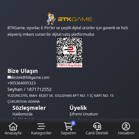
BTKGame, oyunlar, E-Pin'ler ve çeşitli dijital ürünler için güvenli ve hızlı
alışveriş imkanı sunan bir dijital satış platformudur.
Bize Ulaşın
destek@btkgame.com
+905364095323
Seyhan / 1871712552
YÜZÜNCÜYIL MAH. 85267 SK. OGUZHAN APT NO: 1 IÇ KAPI NO: 15
ÇUKUROVA/ ADANA
Sözleşmeler
Üyelik
Hakkımızda
Şifremi Unuttum
Gizlilik Politikası
Hesabım
0
Kullanıcı Sözleşmesi
Cüzdanım
Satış Sözleşmesi
Beğendiklerim
Anasayfa
Kategoriler
Sepetim
Canlı Destek
Hesabım
İptal & İade Koşulları
Destek Taleplerim