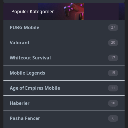
Popüler Kategoriler
PUBG Mobile
27
Valorant
20
Whiteout Survival
17
Mobile Legends
15
Age of Empires Mobile
11
Haberler
10
Pasha Fencer
6