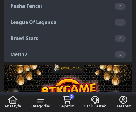
Pasha Fencer
6
League Of Legends
5
Brawl Stars
4
Metin2
3
0
Anasayfa
Kategoriler
Sepetim
Canlı Destek
Hesabım