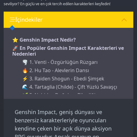
seviliyor? En güçlü ve en çok tercih edilen karakterleri keşfedin!
İçindekiler
⭐ Genshin Impact Nedir?
🚀 En Popüler Genshin Impact Karakterleri ve
Nedenleri
🌪️ 1. Venti - Özgürlüğün Rüzgarı
🔥 2. Hu Tao - Alevlerin Dansı
⚡ 3. Raiden Shogun - Ebedi Şimşek
🌊 4. Tartaglia (Childe) - Çift Yüzlü Savaşçı
🌱 5. Nahida - Doğa'nın Bilgeliği
🎯 Popüler Karakterleri Kullanma Stratejileri
Genshin Impact, geniş dünyası ve
benzersiz karakterleriyle oyuncuları
kendine çeken bir açık dünya aksiyon
RPG oyunudur. Ancak oyunun en