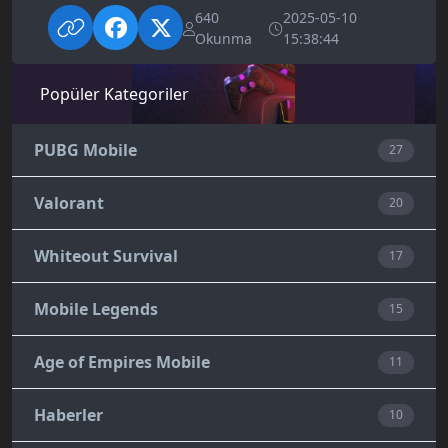
640
2025-05-10
Okunma
15:38:44
Popüler Kategoriler
PUBG Mobile
27
Valorant
20
Whiteout Survival
17
Mobile Legends
15
Age of Empires Mobile
11
Haberler
10