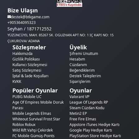
Bize Ulaşın
destek@btkgame.com
+905364095323
Seyhan / 1871712552
YÜZÜNCÜYIL MAH. 85267 SK. OGUZHAN APT NO: 1 IÇ KAPI NO: 15
ÇUKUROVA/ ADANA
Sözleşmeler
Üyelik
Hakkımızda
Şifremi Unuttum
Gizlilik Politikası
Hesabım
Kullanıcı Sözleşmesi
Cüzdanım
Satış Sözleşmesi
Beğendiklerim
İptal & İade Koşulları
Destek Taleplerim
KVKK
Siparişlerim
Popüler Oyunlar
Oyunlar
PUBG Mobile UC
Valorant VP
Age Of Empires Mobile Doruk
League Of Legends RP
Parası
Steam Cüzdan Kodu
Mobile Legends Elmas
Metin2 EP
Whiteout Survival Frost Star
Free Fire Elmas
Roblox Robux
Appstore iTunes Hediye Kartı
Wild Rift Vahşi Çekirdek
Google Play Hediye Kartı
FC Mobile Gümüş-Points
PlayStation Store Hediye Kartı