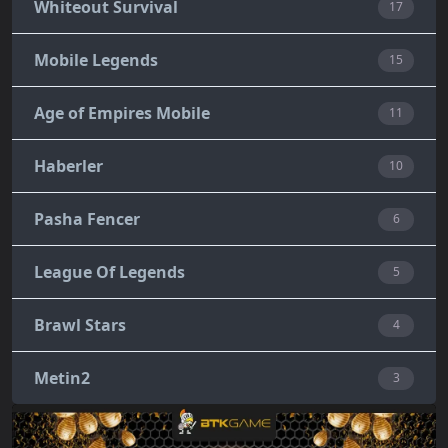
Whiteout Survival
17
Mobile Legends
15
Age of Empires Mobile
11
Haberler
10
Pasha Fencer
6
League Of Legends
5
Brawl Stars
4
Metin2
3