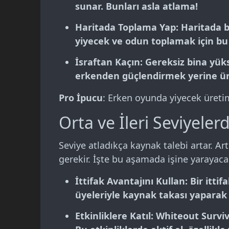
sunar. Bunları asla atlama!
Haritada Toplama Yap
: Haritada 
yiyecek ve odun toplamak için bu s
İsraftan Kaçın
: Gereksiz bina yü
erkenden güçlendirmek yerine ür
Pro İpucu
: Erken oyunda yiyecek üretimi
Orta ve İleri Seviyel
Seviye atladıkça kaynak talebi artar. 
gerekir. İşte bu aşamada işine yarayacak
İttifak Avantajını Kullan
: Bir itt
üyeleriyle kaynak takası yaparak
Etkinliklere Katıl
: Whiteout Surviv