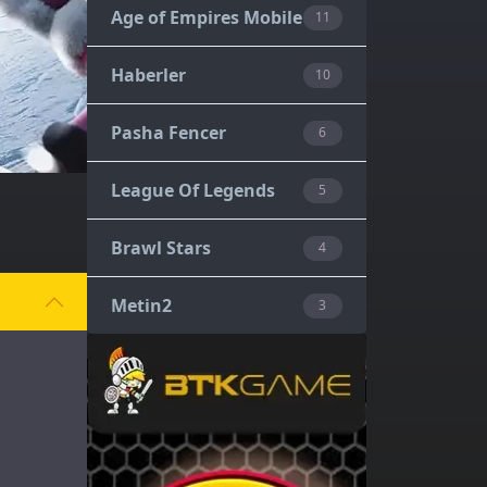
Age of Empires Mobile
11
Haberler
10
Pasha Fencer
6
League Of Legends
5
Brawl Stars
4
Metin2
3