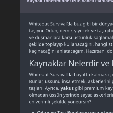
Kaynak Yönetiminde Uzun Vadeli Planlam
Whiteout Survival’da buz gibi bir düny
taşıyor. Odun, demir, yiyecek ve taş g
ve düşmanlara karşı üstünlük sağlamak iç
şekilde toplayıp kullanacağını, hangi st
kaçınacağını anlatacağım. Hazırsan, d
Kaynaklar Nelerdir ve
Whiteout Survival’da hayatta kalmak iç
Bunlar, üssünü inşa etmek, askerlerini 
taşları. Ayrıca,
yakut
gibi premium kayn
olmadan üssün yerinde sayar, askerlerin 
en verimli şekilde yönetirsin?
Odun ve Taş
: Binalarını inşa etm