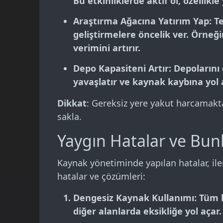
Bu etkinliklerde aktif ol, özelli
Araştırma Ağacına Yatırım Yap
: T
geliştirmelere öncelik ver. Örneğ
verimini artırır.
Depo Kapasiteni Artır
: Depolarını
yavaşlatır ve kaynak kaybına yol 
Dikkat
: Gereksiz yere yakut harcamaktan
sakla.
Yaygın Hatalar ve Bun
Kaynak yönetiminde yapılan hatalar, iler
hatalar ve çözümleri:
Dengesiz Kaynak Kullanımı
: Tüm 
diğer alanlarda eksikliğe yol açar