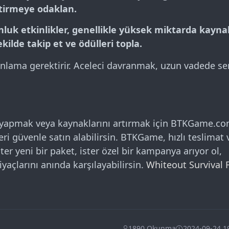
tirmeye odaklan.
nluk etkinlikler, genellikle yüksek miktarda kayna
ekilde takip et ve ödülleri topla.
anlama gerektirir. Aceleci davranmak, uzun vadede se
ıç yapmak veya kaynaklarını artırmak için BTKGame.c
ri güvenle satın alabilirsin. BTKGame, hızlı teslimat 
ter yeni bir paket, ister özel bir kampanya arıyor ol,
yaçlarını anında karşılayabilirsin.
Whiteout Survival 
1890 Okunma
2024-09-24 1