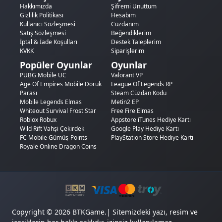
Hakkımızda
Şifremi Unuttum
Gizlilik Politikası
Hesabım
Kullanıcı Sözleşmesi
Cüzdanım
Satış Sözleşmesi
Beğendiklerim
İptal & İade Koşulları
Destek Taleplerim
KVKK
Siparişlerim
Popüler Oyunlar
Oyunlar
PUBG Mobile UC
Valorant VP
Age Of Empires Mobile Doruk
League Of Legends RP
Parası
Steam Cüzdan Kodu
Mobile Legends Elmas
Metin2 EP
Whiteout Survival Frost Star
Free Fire Elmas
Roblox Robux
Appstore iTunes Hediye Kartı
Wild Rift Vahşi Çekirdek
Google Play Hediye Kartı
FC Mobile Gümüş-Points
PlayStation Store Hediye Kartı
Royale Online Dragon Coins
Copyright © 2026 BTKGame.| Sitemizdeki yazı, resim ve