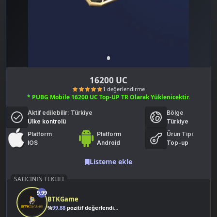
16200 UC
* PUBG Mobile 16200 UC Top-UP TR Olarak Yüklenicektir.
Aktif edilebilir:
Türkiye
Bölge
Ülke kontrolü
Türkiye
Platform
Platform
Ürün Tipi
IOS
Android
Top-up
Listeme ekle
1 değerlendirme
SATICININ TEKLIFI
9.99
BTKGame
%
99.88
pozitif değerlendirme