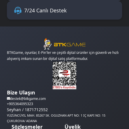
7/24 Canlı Destek
BTKGame, oyunlar, E-Pin'ler ve çeşitli dijital ürünler için güvenli ve hızlı
alışveriş imkanı sunan bir dijital satış platformudur.
Bize Ulaşın
destek@btkgame.com
+905364095323
Seyhan / 1871712552
YÜZÜNCÜYIL MAH. 85267 SK. OGUZHAN APT NO: 1 IÇ KAPI NO: 15
ÇUKUROVA/ ADANA
Sözleşmeler
Üyelik