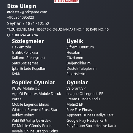
Bize Ulaşın
destek@btkgame.com
+905364095323
Seyhan / 1871712552
YÜZÜNCÜYIL MAH. 85267 SK. OGUZHAN APT NO: 1 IÇ KAPI NO: 15
ÇUKUROVA/ ADANA
Sözleşmeler
Üyelik
Hakkımızda
Şifremi Unuttum
Gizlilik Politikası
Hesabım
Kullanıcı Sözleşmesi
Cüzdanım
Satış Sözleşmesi
Beğendiklerim
İptal & İade Koşulları
Destek Taleplerim
KVKK
Siparişlerim
Popüler Oyunlar
Oyunlar
PUBG Mobile UC
Valorant VP
Age Of Empires Mobile Doruk
League Of Legends RP
Parası
Steam Cüzdan Kodu
Mobile Legends Elmas
Metin2 EP
Whiteout Survival Frost Star
Free Fire Elmas
Roblox Robux
Appstore iTunes Hediye Kartı
Wild Rift Vahşi Çekirdek
Google Play Hediye Kartı
FC Mobile Gümüş-Points
PlayStation Store Hediye Kartı
Royale Online Dragon Coins