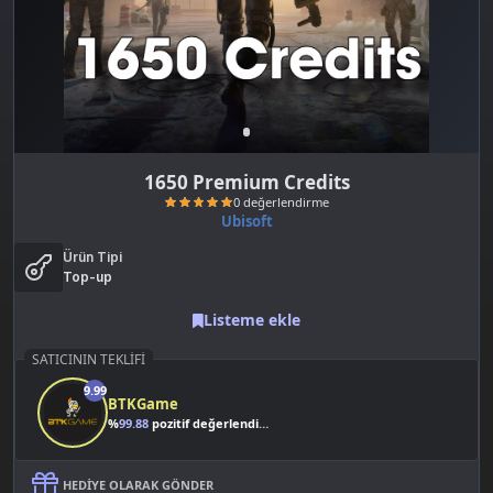
1650 Premium Credits
Ubisoft
Ürün Tipi
Top-up
Listeme ekle
SATICININ TEKLIFI
0 değerlendirme
9.99
BTKGame
%
99.88
pozitif değerlendirme
HEDIYE OLARAK GÖNDER