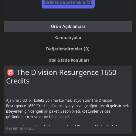
Birlikte sepete ekle (2)
Ürün Açıklaması
Kampanyalar
Değerlendirmeler (0)
İptal & İade Koşulları
🎯 The Division Resurgence 1650
Credits
Ajanına ciddi bir koleksiyon mu kurmak istiyorsun? The Division
Resurgence 1650 Credits, düzenli oynayan ve içeriğini sürekli geliştirmek
isteyenler için dengeli bir paket. Sezon bileti, kostümler ve özel
görünümler için rahat bir bütçe sunar.
1650 Credits ile Classified Ops Pass'i açabilir, üstüne birden fazla kostüm
devamını oku...
ve silah görünümü alabilirsin. Özellikle sınırlı süreli sezon içeriklerinde