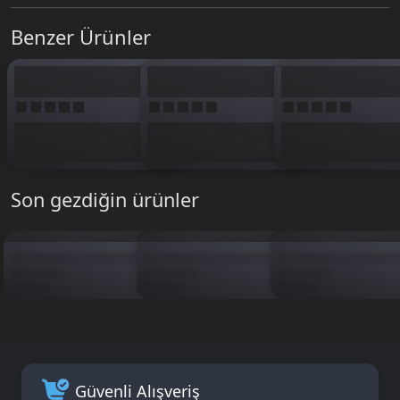
elinde hazır bakiye olması, özel kozmetikleri kaçırmamanı sağlar. Esneklik
ve değer açısından akıllı bir seçim.
Benzer Ürünler
Credits, Profil ID'n ile hesabına anında yüklenir; şifre istenmez. Diğer
paketlerle karşılaştırmak için
The Division Resurgence Premium Credits
kategorisini inceleyebilirsin. BTKGame güvencesiyle 1650 Credits'i
hemen yükle, ajanını bir üst seviyeye taşı.
Son gezdiğin ürünler
Güvenli Alışveriş