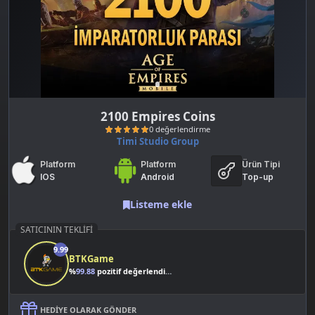
2100 Empires Coins
Timi Studio Group
Platform
Platform
Ürün Tipi
IOS
Android
Top-up
Listeme ekle
SATICININ TEKLIFI
0 değerlendirme
9.99
BTKGame
%
99.88
pozitif değerlendirme
HEDIYE OLARAK GÖNDER