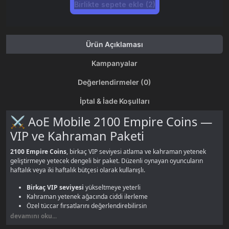
Birlikte sepete ekle (2)
Ürün Açıklaması
Kampanyalar
Değerlendirmeler (0)
İptal & İade Koşulları
⚔️ AoE Mobile 2100 Empire Coins —
VIP ve Kahraman Paketi
2100 Empire Coins
, birkaç VIP seviyesi atlama ve kahraman yetenek
geliştirmeye yetecek dengeli bir paket. Düzenli oynayan oyuncuların
haftalık veya iki haftalık bütçesi olarak kullanışlı.
Birkaç VIP seviyesi
yükseltmeye yeterli
Kahraman yetenek ağacında ciddi ilerleme
Özel tüccar fırsatlarını değerlendirebilirsin
400 EC'ye göre daha iyi birim fiyat avantajı
devamını oku...
Hem VIP hem kahraman gelişimini aynı anda destekle