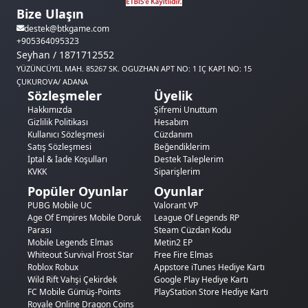
Bize Ulaşın
destek@btkgame.com
+905364095323
Seyhan / 1871712552
YÜZÜNCÜYIL MAH. 85267 SK. OGUZHAN APT NO: 1 IÇ KAPI NO: 15
ÇUKUROVA/ ADANA
Sözleşmeler
Üyelik
Hakkımızda
Şifremi Unuttum
Gizlilik Politikası
Hesabım
Kullanıcı Sözleşmesi
Cüzdanım
Satış Sözleşmesi
Beğendiklerim
İptal & İade Koşulları
Destek Taleplerim
KVKK
Siparişlerim
Popüler Oyunlar
Oyunlar
PUBG Mobile UC
Valorant VP
Age Of Empires Mobile Doruk
League Of Legends RP
Parası
Steam Cüzdan Kodu
Mobile Legends Elmas
Metin2 EP
Whiteout Survival Frost Star
Free Fire Elmas
Roblox Robux
Appstore iTunes Hediye Kartı
Wild Rift Vahşi Çekirdek
Google Play Hediye Kartı
FC Mobile Gümüş-Points
PlayStation Store Hediye Kartı
Royale Online Dragon Coins