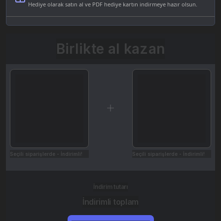
Hediye olarak satın al ve PDF hediye kartın indirmeye hazır olsun.
Birlikte al kazan
Seçili siparişlerde - İndirimli!
Seçili siparişlerde - İndirimli!
İndirim tutarı
İndirimli toplam