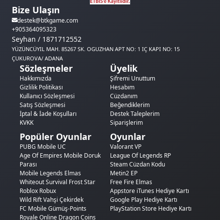
Bize Ulaşın
destek@btkgame.com
+905364095323
Seyhan / 1871712552
YÜZÜNCÜYIL MAH. 85267 SK. OGUZHAN APT NO: 1 IÇ KAPI NO: 15
ÇUKUROVA/ ADANA
Sözleşmeler
Üyelik
Hakkımızda
Şifremi Unuttum
Gizlilik Politikası
Hesabım
Kullanıcı Sözleşmesi
Cüzdanım
Satış Sözleşmesi
Beğendiklerim
İptal & İade Koşulları
Destek Taleplerim
KVKK
Siparişlerim
Popüler Oyunlar
Oyunlar
PUBG Mobile UC
Valorant VP
Age Of Empires Mobile Doruk
League Of Legends RP
Parası
Steam Cüzdan Kodu
Mobile Legends Elmas
Metin2 EP
Whiteout Survival Frost Star
Free Fire Elmas
Roblox Robux
Appstore iTunes Hediye Kartı
Wild Rift Vahşi Çekirdek
Google Play Hediye Kartı
FC Mobile Gümüş-Points
PlayStation Store Hediye Kartı
Royale Online Dragon Coins