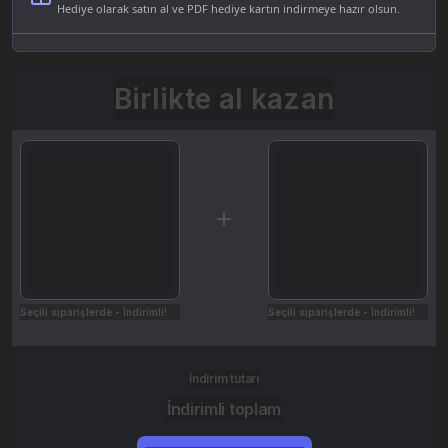
Hediye olarak satın al ve PDF hediye kartın indirmeye hazır olsun.
Birlikte al kazan
Seçili siparişlerde - İndirimli!
Seçili siparişlerde - İndirimli!
İndirim tutarı
İndirimli toplam