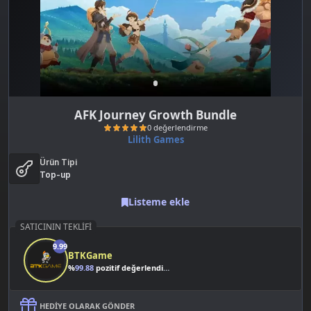
AFK Journey Growth Bundle
Lilith Games
Ürün Tipi
Top-up
Listeme ekle
SATICININ TEKLIFI
0 değerlendirme
9.99
BTKGame
%
99.88
pozitif değerlendirme
HEDIYE OLARAK GÖNDER