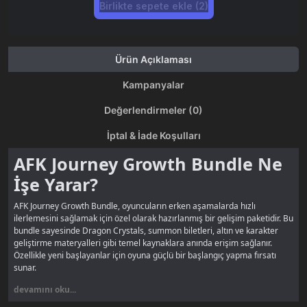
Birlikte sepete ekle (2)
Ürün Açıklaması
Kampanyalar
Değerlendirmeler (0)
İptal & İade Koşulları
AFK Journey Growth Bundle Ne
İşe Yarar?
AFK Journey Growth Bundle, oyuncuların erken aşamalarda hızlı
ilerlemesini sağlamak için özel olarak hazırlanmış bir gelişim paketidir. Bu
bundle sayesinde Dragon Crystals, summon biletleri, altın ve karakter
geliştirme materyalleri gibi temel kaynaklara anında erişim sağlanır.
Özellikle yeni başlayanlar için oyuna güçlü bir başlangıç yapma fırsatı
sunar.
devamını oku...
Growth Bundle, kahraman kadronu hızlıca güçlendirmek, görevleri daha
kolay tamamlamak ve PvE içeriklerinde avantaj elde etmek için idealdir.