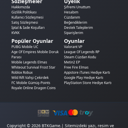
Sözleşmeler
Üyelik
Hakkımızda
Şifremi Unuttum
Gizlilik Politikası
Hesabım
Kullanıcı Sözleşmesi
Cüzdanım
Satış Sözleşmesi
Beğendiklerim
İptal & İade Koşulları
Destek Taleplerim
KVKK
Siparişlerim
Popüler Oyunlar
Oyunlar
PUBG Mobile UC
Valorant VP
Age Of Empires Mobile Doruk
League Of Legends RP
Parası
Steam Cüzdan Kodu
Mobile Legends Elmas
Metin2 EP
Whiteout Survival Frost Star
Free Fire Elmas
Roblox Robux
Appstore iTunes Hediye Kartı
Wild Rift Vahşi Çekirdek
Google Play Hediye Kartı
FC Mobile Gümüş-Points
PlayStation Store Hediye Kartı
Royale Online Dragon Coins
Copyright © 2026 BTKGame.| Sitemizdeki yazı, resim ve