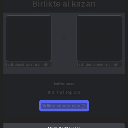
Birlikte al kazan
Seçili siparişlerde - İndirimli!
Seçili siparişlerde - İndirimli!
İndirim tutarı
İndirimli toplam
Birlikte sepete ekle (2)