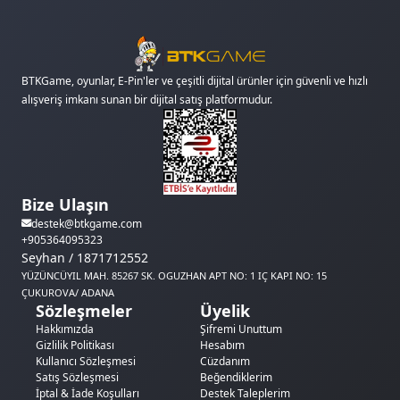
BTKGame, oyunlar, E-Pin'ler ve çeşitli dijital ürünler için güvenli ve hızlı
alışveriş imkanı sunan bir dijital satış platformudur.
Bize Ulaşın
destek@btkgame.com
+905364095323
Seyhan / 1871712552
YÜZÜNCÜYIL MAH. 85267 SK. OGUZHAN APT NO: 1 IÇ KAPI NO: 15
ÇUKUROVA/ ADANA
Sözleşmeler
Üyelik
Hakkımızda
Şifremi Unuttum
Gizlilik Politikası
Hesabım
Kullanıcı Sözleşmesi
Cüzdanım
Satış Sözleşmesi
Beğendiklerim
İptal & İade Koşulları
Destek Taleplerim