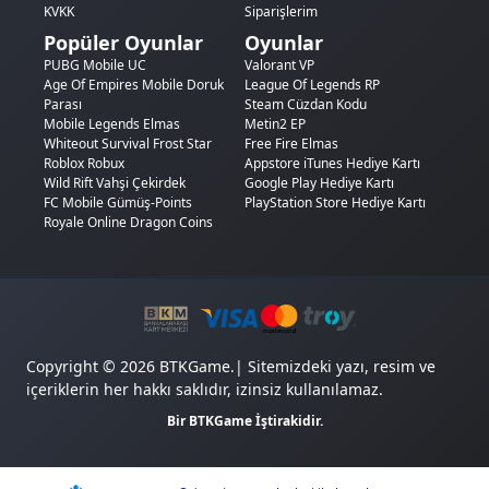
KVKK
Siparişlerim
Popüler Oyunlar
Oyunlar
PUBG Mobile UC
Valorant VP
Age Of Empires Mobile Doruk
League Of Legends RP
Parası
Steam Cüzdan Kodu
Mobile Legends Elmas
Metin2 EP
Whiteout Survival Frost Star
Free Fire Elmas
Roblox Robux
Appstore iTunes Hediye Kartı
Wild Rift Vahşi Çekirdek
Google Play Hediye Kartı
FC Mobile Gümüş-Points
PlayStation Store Hediye Kartı
Royale Online Dragon Coins
Copyright © 2026 BTKGame.| Sitemizdeki yazı, resim ve
içeriklerin her hakkı saklıdır, izinsiz kullanılamaz.
Bir BTKGame İştirakidir.