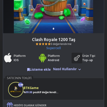
Clash Royale 1200 Taş
Supercell
Platform
Platform
Ürün Tipi
IOS
Android
Top-up
Nasıl Kullanılır
Listeme ekle
SATICININ TEKLIFI
0 değerlendirme
9.99
BTKGame
%
99.88
pozitif değerlendirme
HEDIYE OLARAK GÖNDER