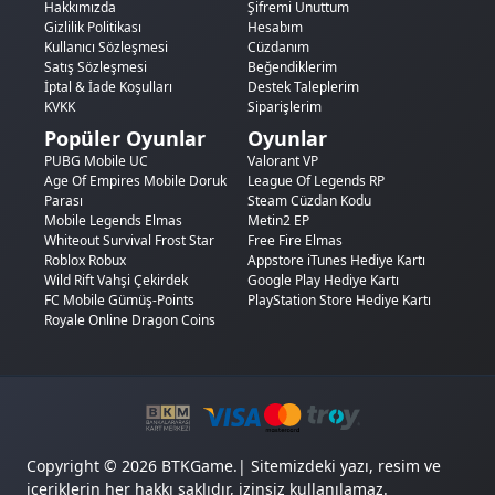
Hakkımızda
Şifremi Unuttum
Gizlilik Politikası
Hesabım
Kullanıcı Sözleşmesi
Cüzdanım
Satış Sözleşmesi
Beğendiklerim
İptal & İade Koşulları
Destek Taleplerim
KVKK
Siparişlerim
Popüler Oyunlar
Oyunlar
PUBG Mobile UC
Valorant VP
Age Of Empires Mobile Doruk
League Of Legends RP
Parası
Steam Cüzdan Kodu
Mobile Legends Elmas
Metin2 EP
Whiteout Survival Frost Star
Free Fire Elmas
Roblox Robux
Appstore iTunes Hediye Kartı
Wild Rift Vahşi Çekirdek
Google Play Hediye Kartı
FC Mobile Gümüş-Points
PlayStation Store Hediye Kartı
Royale Online Dragon Coins
Copyright © 2026 BTKGame.| Sitemizdeki yazı, resim ve
içeriklerin her hakkı saklıdır, izinsiz kullanılamaz.