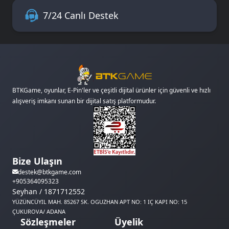
7/24 Canlı Destek
BTKGame, oyunlar, E-Pin'ler ve çeşitli dijital ürünler için güvenli ve hızlı
alışveriş imkanı sunan bir dijital satış platformudur.
Bize Ulaşın
destek@btkgame.com
+905364095323
Seyhan / 1871712552
YÜZÜNCÜYIL MAH. 85267 SK. OGUZHAN APT NO: 1 IÇ KAPI NO: 15
ÇUKUROVA/ ADANA
Sözleşmeler
Üyelik