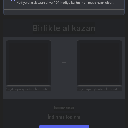
Hediye olarak satın al ve PDF hediye kartın indirmeye hazır olsun.
Birlikte al kazan
Seçili siparişlerde - İndirimli!
Seçili siparişlerde - İndirimli!
İndirim tutarı
İndirimli toplam