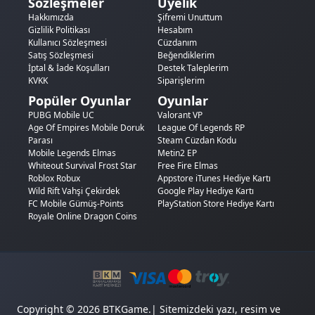
Sözleşmeler
Üyelik
Hakkımızda
Şifremi Unuttum
Gizlilik Politikası
Hesabım
Kullanıcı Sözleşmesi
Cüzdanım
Satış Sözleşmesi
Beğendiklerim
İptal & İade Koşulları
Destek Taleplerim
KVKK
Siparişlerim
Popüler Oyunlar
Oyunlar
PUBG Mobile UC
Valorant VP
Age Of Empires Mobile Doruk
League Of Legends RP
Parası
Steam Cüzdan Kodu
Mobile Legends Elmas
Metin2 EP
Whiteout Survival Frost Star
Free Fire Elmas
Roblox Robux
Appstore iTunes Hediye Kartı
Wild Rift Vahşi Çekirdek
Google Play Hediye Kartı
FC Mobile Gümüş-Points
PlayStation Store Hediye Kartı
Royale Online Dragon Coins
Copyright © 2026 BTKGame.| Sitemizdeki yazı, resim ve