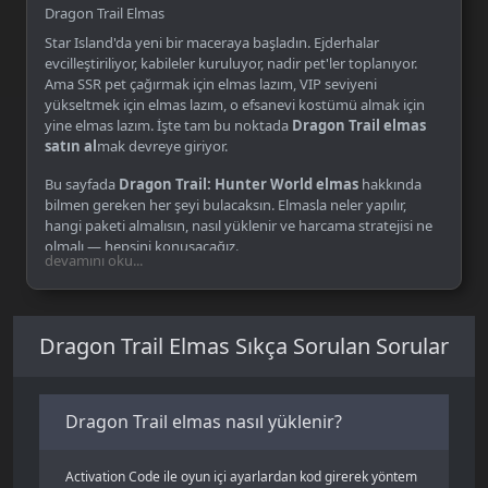
Dragon Trail Elmas
Star Island'da yeni bir maceraya başladın. Ejderhalar
evcilleştiriliyor, kabileler kuruluyor, nadir pet'ler toplanıyor.
Ama SSR pet çağırmak için elmas lazım, VIP seviyeni
yükseltmek için elmas lazım, o efsanevi kostümü almak için
yine elmas lazım. İşte tam bu noktada
Dragon Trail elmas
satın al
mak devreye giriyor.
Bu sayfada
Dragon Trail: Hunter World elmas
hakkında
bilmen gereken her şeyi bulacaksın. Elmasla neler yapılır,
hangi paketi almalısın, nasıl yüklenir ve harcama stratejisi ne
olmalı — hepsini konuşacağız.
devamını oku...
Dragon Trail Elmas Nedir?
Dragon Trail Elmas Sıkça Sorulan Sorular
Elmas (Diamond)
, Dragon Trail: Hunter World'ün premium
para birimi. Oyun içi mağazada alışveriş yapmak, Gacha
sistemiyle nadir pet'ler çağırmak ve karakter gelişimini
Dragon Trail elmas nasıl yüklenir?
hızlandırmak için kullanılıyor. Altın gibi oyun içi kaynaklar
görevlerden kazanılır ama elmas farklı — büyük kısmını
dışarıdan satın alman gerekiyor.
Activation Code ile oyun içi ayarlardan kod girerek yöntem