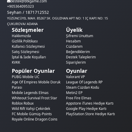
destek@btkgame.com
pet'lerin düşme olasılığı artıyor. Banner dönemlerinde elmas
+905364095323
harcamak normal zamandan çok daha verimli. Bu yüzden
Seyhan / 1871712552
elmasını hazır tut ve doğru banner'ı bekle.
YÜZÜNCÜYIL MAH. 85267 SK. OGUZHAN APT NO: 1 IÇ KAPI NO: 15
ÇUKUROVA/ ADANA
Sözleşmeler
Üyelik
VIP Sistemi ve Elmas
Hakkımızda
Şifremi Unuttum
Gizlilik Politikası
Hesabım
Dragon Trail'de elmas harcadıkça
VIP puanı
kazanırsın. VIP
Kullanıcı Sözleşmesi
Cüzdanım
puanın arttıkça VIP seviyen yükselir ve her seviye yeni
Satış Sözleşmesi
Beğendiklerim
avantajlar açar:
İptal & İade Koşulları
Destek Taleplerim
KVKK
Siparişlerim
Ekstra zindan hakları
— günlük girilebilecek zindan
Popüler Oyunlar
Oyunlar
sayısı artar, daha fazla kaynak kazanırsın
PUBG Mobile UC
Valorant VP
Otomatik savaş
— yüksek VIP seviyelerinde otomatik
Age Of Empires Mobile Doruk
League Of Legends RP
savaş özellikleri açılır, grind kolaylaşır
Parası
Steam Cüzdan Kodu
Özel ödüller
— VIP'e özel günlük ve haftalık ödüller
Mobile Legends Elmas
Metin2 EP
Hız artışı
— bina ve araştırma sürelerinde kısalma
Whiteout Survival Frost Star
Free Fire Elmas
Roblox Robux
Appstore iTunes Hediye Kartı
VIP seviyesi kalıcı — bir kez ulaştığın seviye düşmez. Bu
Wild Rift Vahşi Çekirdek
Google Play Hediye Kartı
yüzden her elmas harcaman aynı zamanda VIP yatırımı.
FC Mobile Gümüş-Points
PlayStation Store Hediye Kartı
Elmasını neye harcarsan harca, VIP puanın birikmeye devam
Royale Online Dragon Coins
eder.