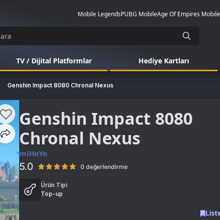
Mobile Legends
PUBG Mobile
Age Of Empires Mobile
TV / Dijital Platformlar
Hediye Kartları
Genshin Impact 8080 Chronal Nexus
Genshin Impact 8080
Chronal Nexus
miHoYo
5.0
0 değerlendirme
Ürün Tipi
Top-up
List