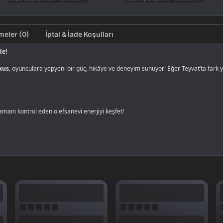
Değerlendirmeler (0)
İptal & İade Koşulları
de!
xus
, oyunculara yepyeni bir güç, hikâye ve deneyim sunuyor! Eğer Teyvat’ta fark 
manı kontrol eden o efsanevi enerjiyi keşfet!