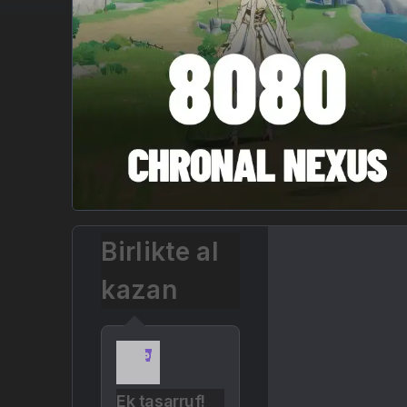
Birlikte al
kazan
Ek tasarruf!