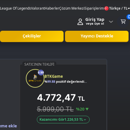
League Of Legends
Valorant
Haberler
Çözüm Merkezi
Siparişlerim
Türkçe / TL
Giriş Yap
veya üye ol
Çekilişler
Yayıncı Destekle
SATICININ TEKLIFI
9.99
BTKGame
%
99.88
pozitif değerlendirme
4.772,47
TL
5.999,00 TL
%20
Kazancımı Gör
1.226,53 TL
eme ekle