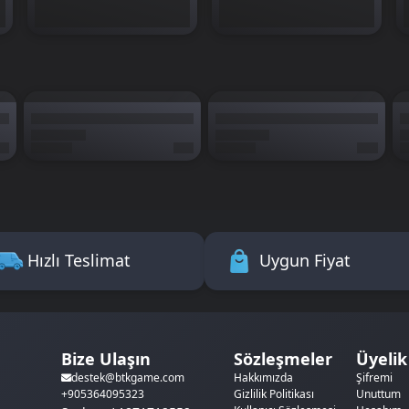
z
Hızlı Teslimat
Uygun Fiyat
Bize Ulaşın
Sözleşmeler
Üyelik
Hakkımızda
Şifremi
destek@btkgame.com
Gizlilik Politikası
Unuttum
+905364095323