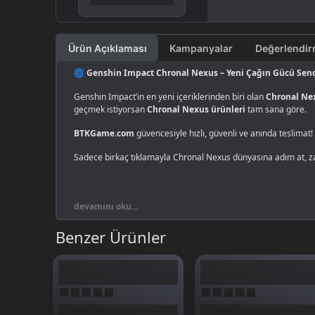
Ürün Açıklaması
Kampanyalar
🌀 Genshin Impact Chronal Nexus – Yeni Çağın Gücü Sen
Genshin Impact’in en yeni içeriklerinden biri olan
Chronal Ne
geçmek istiyorsan
Chronal Nexus ürünleri
tam sana göre.
BTKGame.com
güvencesiyle hızlı, güvenli ve anında teslimat!
Sadece birkaç tıklamayla Chronal Nexus dünyasına adım at, za
⚔️ Chronal Nexus İçerikleri:
devamını oku...
🔹 Özel Chronal Nexus etkinlik biletleri
Benzer Ürünler
🔹 Karakter geliştirme materyalleri
🔹 Yeni görev serileri ve hikâye içerikleri
🔹 Zaman temalı kozmetik ve özel efektler
🌟 Neden BTKGame.com?