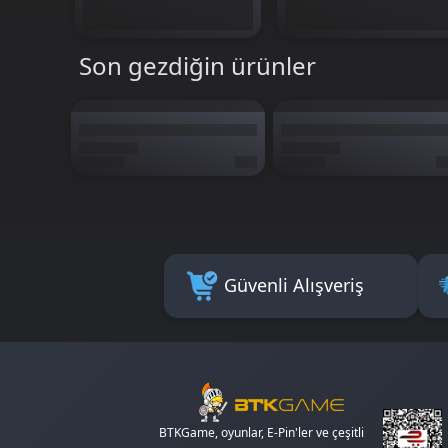
🚀
Anında teslimat
– Kodlar anında hesabına ulaşır
🔒
%100 güvenli ödeme
Son gezdiğin ürünler
🎮
Resmî Genshin Impact ürünleri
🕐
7/24 destek ekibi
– Oyunun durmaz, biz de durmayı
Güvenli Alışveriş
BTKGame, oyunlar, E-Pin'ler ve çeşitli