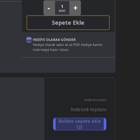
Sepete Ekle
HEDIYE OLARAK GÖNDER
Hediye olarak satın al ve PDF hediye kartın
indirmeye hazır olsun.
İndirim tutarı
İndirimli toplam
Birlikte sepete ekle
(2)