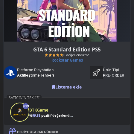
GTA 6 Standard Edition PS5
Rockstar Games
Platform: Playstation
Ürün Tipi
Aktifleştirme rehberi
PRE-ORDER
Listeme ekle
SATICININ TEKLIFI
0 değerlendirme
9.99
BTKGame
%
99.88
pozitif değerlendirme
HEDIYE OLARAK GÖNDER