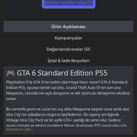
Birlikte sepete ekle (2)
Ürün Açıklaması
Kampanyalar
Değerlendirmeler (0)
İptal & İade Koşulları
🎮 GTA 6 Standard Edition PS5
PlayStation 5'te GTA 6'nın tadını çıkarmaya hazır mısın? GTA 6 Standard
Edition PS5, oyunun temel sürümü. Grand Theft Auto VI'nın tüm ana
hikayesini, Leonida'nın açık dünyasını ve tek oyunculu deneyimini eksiksiz
sunar.
Bu sürümle Jason ve Lucia'nın suç dolu hikayesine baştan sona tanık olur,
Vice City'nin sokaklarını özgürce keşfedersin. Ön sipariş verdiğinde
Vintage Vice City Pack ve bir aylık GTA+ üyeliği de senin olur. Sadece
oyunu isteyen ve ekstra içeriklere ihtiyaç duymayan PS5 oyuncuları için
devamını oku...
ideal seçim.