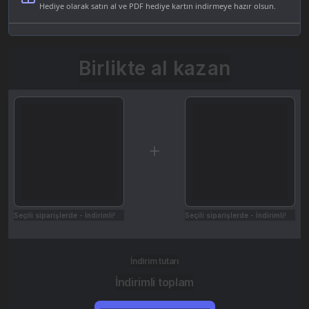
Hediye olarak satın al ve PDF hediye kartın indirmeye hazır olsun.
Birlikte al kazan
Seçili siparişlerde - İndirimli!
Seçili siparişlerde - İndirimli!
İndirim tutarı
İndirimli toplam