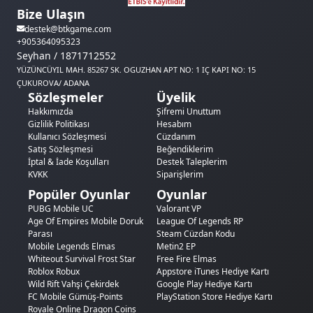
Bize Ulaşın
destek@btkgame.com
+905364095323
Seyhan / 1871712552
YÜZÜNCÜYIL MAH. 85267 SK. OGUZHAN APT NO: 1 IÇ KAPI NO: 15
ÇUKUROVA/ ADANA
Sözleşmeler
Üyelik
Hakkımızda
Şifremi Unuttum
Gizlilik Politikası
Hesabım
Kullanıcı Sözleşmesi
Cüzdanım
Satış Sözleşmesi
Beğendiklerim
İptal & İade Koşulları
Destek Taleplerim
KVKK
Siparişlerim
Popüler Oyunlar
Oyunlar
PUBG Mobile UC
Valorant VP
Age Of Empires Mobile Doruk
League Of Legends RP
Parası
Steam Cüzdan Kodu
Mobile Legends Elmas
Metin2 EP
Whiteout Survival Frost Star
Free Fire Elmas
Roblox Robux
Appstore iTunes Hediye Kartı
Wild Rift Vahşi Çekirdek
Google Play Hediye Kartı
FC Mobile Gümüş-Points
PlayStation Store Hediye Kartı
Royale Online Dragon Coins