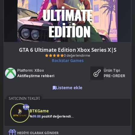
GTA 6 Ultimate Edition Xbox Series X|S
Rockstar Games
Platform: XBox
Ürün Tipi
Aktifleştirme rehberi
PRE-ORDER
Listeme ekle
SATICININ TEKLIFI
0 değerlendirme
9.99
BTKGame
%
99.88
pozitif değerlendirme
HEDIYE OLARAK GÖNDER