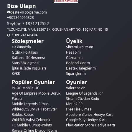
Bize Ulaşın
destek@btkgame.com
+905364095323
Seyhan / 1871712552
YÜZÜNCÜYIL MAH. 85267 SK. OGUZHAN APT NO: 1 IÇ KAPI NO: 15
ÇUKUROVA/ ADANA
Sözleşmeler
Üyelik
Hakkımızda
Şifremi Unuttum
Gizlilik Politikası
Hesabım
Kullanıcı Sözleşmesi
Cüzdanım
Satış Sözleşmesi
Beğendiklerim
İptal & İade Koşulları
Destek Taleplerim
KVKK
Siparişlerim
Popüler Oyunlar
Oyunlar
PUBG Mobile UC
Valorant VP
Age Of Empires Mobile Doruk
League Of Legends RP
Parası
Steam Cüzdan Kodu
Mobile Legends Elmas
Metin2 EP
Whiteout Survival Frost Star
Free Fire Elmas
Roblox Robux
Appstore iTunes Hediye Kartı
Wild Rift Vahşi Çekirdek
Google Play Hediye Kartı
FC Mobile Gümüş-Points
PlayStation Store Hediye Kartı
Royale Online Dragon Coins