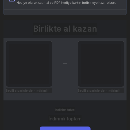
Hediye olarak satın al ve PDF hediye kartın indirmeye hazır olsun.
Birlikte al kazan
Seçili siparişlerde - İndirimli!
Seçili siparişlerde - İndirimli!
İndirim tutarı
İndirimli toplam