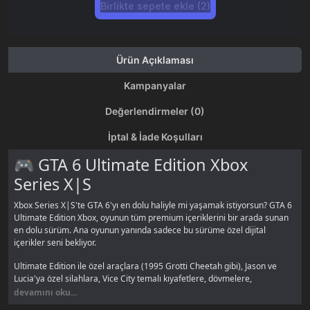
Birlikte sepete ekle (2)
Ürün Açıklaması
Kampanyalar
Değerlendirmeler (0)
İptal & İade Koşulları
🎮 GTA 6 Ultimate Edition Xbox
Series X|S
Xbox Series X|S'te GTA 6'yı en dolu haliyle mi yaşamak istiyorsun? GTA 6
Ultimate Edition Xbox, oyunun tüm premium içeriklerini bir arada sunan
en dolu sürüm. Ana oyunun yanında sadece bu sürüme özel dijital
içerikler seni bekliyor.
Ultimate Edition ile özel araçlara (1995 Grotti Cheetah gibi), Jason ve
Lucia'ya özel silahlara, Vice City temalı kıyafetlere, dövmelere,
mağazalara ve ek yan görevlere erişirsin. Ön sipariş bonusu Vintage Vice
devamını oku...
City Pack ve bir aylık GTA+ üyeliği de dahil. Oyundan en fazlasını almak