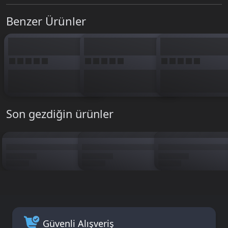
isteyen Xbox oyuncuları için doğru tercih.
Benzer Ürünler
Oyun kodun, ödeme sonrası anında mail ile iletilir. Kodu Microsoft Store
hesabına tanımlarsın. Diğer sürümleri görmek için
GTA 6
kategorisine
bakabilirsin. BTKGame güvencesiyle GTA 6 Ultimate Edition Xbox satın al,
her içeriğe ulaş.
Son gezdiğin ürünler
Güvenli Alışveriş