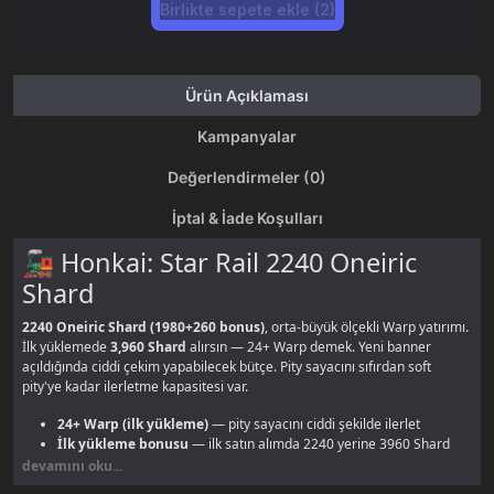
Birlikte sepete ekle (2)
Ürün Açıklaması
Kampanyalar
Değerlendirmeler (0)
İptal & İade Koşulları
🚂 Honkai: Star Rail 2240 Oneiric
Shard
2240 Oneiric Shard (1980+260 bonus)
, orta-büyük ölçekli Warp yatırımı.
İlk yüklemede
3,960 Shard
alırsın — 24+ Warp demek. Yeni banner
açıldığında ciddi çekim yapabilecek bütçe. Pity sayacını sıfırdan soft
pity'ye kadar ilerletme kapasitesi var.
24+ Warp (ilk yükleme)
— pity sayacını ciddi şekilde ilerlet
İlk yükleme bonusu
— ilk satın alımda 2240 yerine 3960 Shard
alırsın
devamını oku...
Banner stratejisi
— yeni banner açıldığında hazır bütçeyle hemen