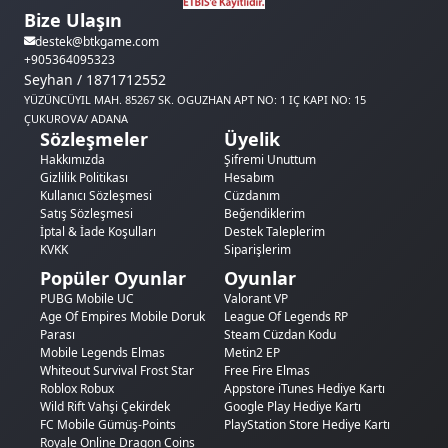
Bize Ulaşın
destek@btkgame.com
+905364095323
Seyhan / 1871712552
YÜZÜNCÜYIL MAH. 85267 SK. OGUZHAN APT NO: 1 IÇ KAPI NO: 15
ÇUKUROVA/ ADANA
Sözleşmeler
Üyelik
Hakkımızda
Şifremi Unuttum
Gizlilik Politikası
Hesabım
Kullanıcı Sözleşmesi
Cüzdanım
Satış Sözleşmesi
Beğendiklerim
İptal & İade Koşulları
Destek Taleplerim
KVKK
Siparişlerim
Popüler Oyunlar
Oyunlar
PUBG Mobile UC
Valorant VP
Age Of Empires Mobile Doruk
League Of Legends RP
Parası
Steam Cüzdan Kodu
Mobile Legends Elmas
Metin2 EP
Whiteout Survival Frost Star
Free Fire Elmas
Roblox Robux
Appstore iTunes Hediye Kartı
Wild Rift Vahşi Çekirdek
Google Play Hediye Kartı
FC Mobile Gümüş-Points
PlayStation Store Hediye Kartı
Royale Online Dragon Coins