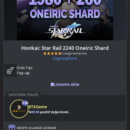
Honkai: Star Rail 2240 Oneiric Shard
Cognosphere
Ürün Tipi
Top-up
Listeme ekle
SATICININ TEKLIFI
0 değerlendirme
9.99
BTKGame
%
99.88
pozitif değerlendirme
HEDIYE OLARAK GÖNDER