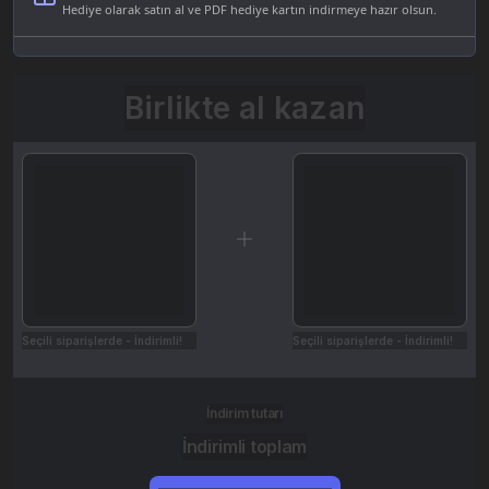
Hediye olarak satın al ve PDF hediye kartın indirmeye hazır olsun.
Birlikte al kazan
Seçili siparişlerde - İndirimli!
Seçili siparişlerde - İndirimli!
İndirim tutarı
İndirimli toplam