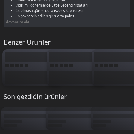
İndirimli dönemlerde Little Legend fırsatları
44 elmasa göre ciddi alışveriş kapasitesi
En çok tercih edilen giriş-orta paket
devamını oku...
88 elmas ile Magic Chess'te tahtanın görünümünü değiştirmeye
başlarsın. Arena skinleri her maçta görünen kozmetik — yatırıma değer.
Benzer Ürünler
Son gezdiğin ürünler