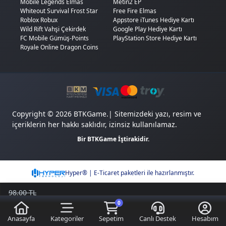
Mobile Legends Elmas
Metin2 EP
Whiteout Survival Frost Star
Free Fire Elmas
Roblox Robux
Appstore iTunes Hediye Kartı
Wild Rift Vahşi Çekirdek
Google Play Hediye Kartı
FC Mobile Gümüş-Points
PlayStation Store Hediye Kartı
Royale Online Dragon Coins
Copyright © 2026 BTKGame.| Sitemizdeki yazı, resim ve
içeriklerin her hakkı saklıdır, izinsiz kullanılamaz.
Bir BTKGame İştirakidir.
Hyper® | E-Ticaret paketleri ile hazırlanmıştır.
98.00 TL
67.58
TL
0
Sepete Ekle
Kazancımı Gör
30,42 TL
Anasayfa
Kategoriler
Sepetim
Canlı Destek
Hesabım