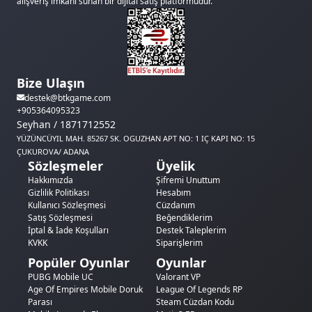
alışveriş imkanı sunan bir dijital satış platformudur.
Bize Ulaşın
destek@btkgame.com
+905364095323
Seyhan / 1871712552
YÜZÜNCÜYIL MAH. 85267 SK. OGUZHAN APT NO: 1 IÇ KAPI NO: 15
ÇUKUROVA/ ADANA
Sözleşmeler
Üyelik
Hakkımızda
Şifremi Unuttum
Gizlilik Politikası
Hesabım
Kullanıcı Sözleşmesi
Cüzdanım
Satış Sözleşmesi
Beğendiklerim
İptal & İade Koşulları
Destek Taleplerim
KVKK
Siparişlerim
Popüler Oyunlar
Oyunlar
PUBG Mobile UC
Valorant VP
Age Of Empires Mobile Doruk
League Of Legends RP
Parası
Steam Cüzdan Kodu