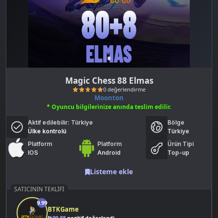
Magic Chess 88 Elmas
Moonton
* Oyuncu bilgilerinize anında teslim edilir.
Aktif edilebilir:
Türkiye
Bölge
Ülke kontrolü
Türkiye
Platform
Platform
Ürün Tipi
IOS
Android
Top-up
0 değerlendirme
Listeme ekle
SATICININ TEKLIFI
9.99
BTKGame
%
99.88
pozitif değerlendirme