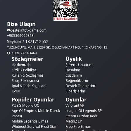
Bize Ulaşın
destek@btkgame.com
+905364095323
Seyhan / 1871712552
YÜZÜNCÜYIL MAH. 85267 SK. OGUZHAN APT NO: 1 IÇ KAPI NO: 15
ÇUKUROVA/ ADANA
Sözleşmeler
Üyelik
Hakkımızda
Şifremi Unuttum
Gizlilik Politikası
Hesabım
Kullanıcı Sözleşmesi
Cüzdanım
Satış Sözleşmesi
Beğendiklerim
İptal & İade Koşulları
Destek Taleplerim
KVKK
Siparişlerim
Popüler Oyunlar
Oyunlar
PUBG Mobile UC
Valorant VP
Age Of Empires Mobile Doruk
League Of Legends RP
Parası
Steam Cüzdan Kodu
Mobile Legends Elmas
Metin2 EP
Whiteout Survival Frost Star
Free Fire Elmas