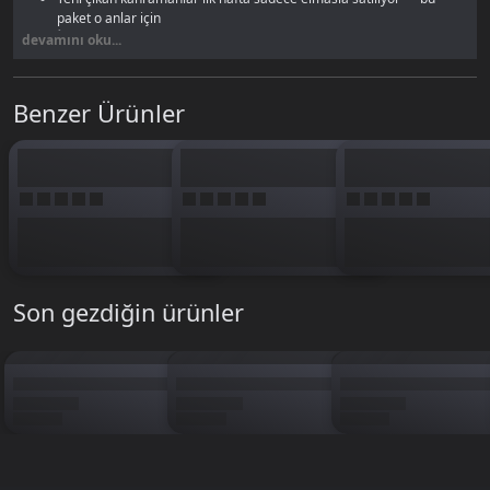
paket o anlar için
İndirim dönemlerinde
normalde 200+ olan skinler bu bütçeyle
devamını oku...
alınabiliyor
Etkinlik mağazasında bu fiyat aralığında çok sayıda içerik bulunuyor
Lucky Spin'de
13 tekli deneme
— ciddi bir şans denemesi
Benzer Ürünler
Hero havuzunu genişletmek isteyen veya indirim takibi yapan oyuncular
için 133 elmas güçlü bir miktar. Yeni hero çıktığında BP biriktirmeye vakit
yoksa bu paket kurtarıcı.
Son gezdiğin ürünler