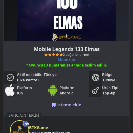
Mobile Legends 133 Elmas
Moonton
* Oyuncu ID numaranıza anında teslim edilir.
Aktif edilebilir:
Türkiye
Bölge
Ülke kontrolü
Türkiye
Platform
Platform
Ürün Tipi
IOS
Android
Top-up
2 değerlendirme
Listeme ekle
SATICININ TEKLIFI
9.99
BTKGame
%
99.88
pozitif değerlendirme