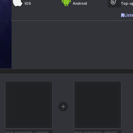
IOS
Android
Top-u
List
Seçili siparişlerde - İndirimli!
Seçili siparişlerde - İndirimli!