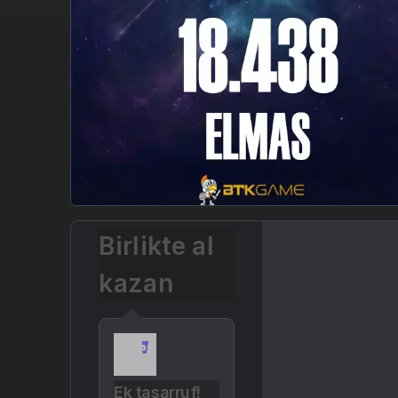
Birlikte al
kazan
Ek tasarruf!