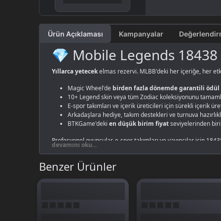
Ürün Açıklaması
Kampanyalar
💎 Mobile Legends 18438 E
Yıllarca yetecek
elmas rezervi. MLBB'deki her içeriğe, her etki
Magic Wheel'de
birden fazla dönemde garantili ödül
10+ Legend skin veya tüm Zodiac koleksiyonunu tamaml
E-spor takımları ve içerik üreticileri için sürekli içerik ür
Arkadaşlara hediye, takım destekleri ve turnuva hazırlıkl
BTKGame'deki
en düşük birim fiyat
seviyelerinden biri
Profesyonel oyuncular, e-spor takımları ve yayıncılar için 18
devamını oku...
aradaki fiyat farkı cebinde kalıyor. Oyundaki tüm premium içeri
Benzer Ürünler