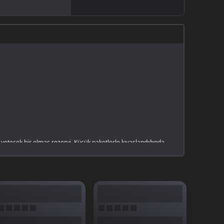
 yetecek bir elmas rezervi. Küçük paketlerle kıyaslandığında