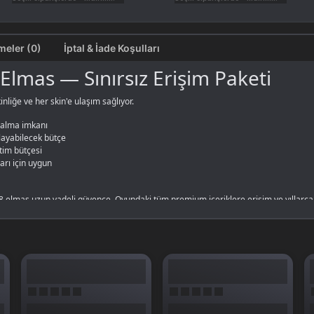
Değerlendirmeler (0)
İptal & İade Koşulları
lmas — Sınırsız Erişim Paketi
nliğe ve her skin'e ulaşım sağlıyor.
alma imkanı
ayabilecek bütçe
etim bütçesi
arı için uygun
438 elmas uzun vadeli güvence. Oyundaki tüm premium içeriklere erişim ve yıllarca
klere sınırsız erişim sağlayan yatırı