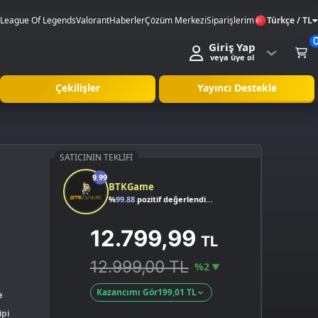
League Of Legends
Valorant
Haberler
Çözüm Merkezi
Siparişlerim
Türkçe / TL
Giriş Yap
veya üye ol
Çekilişler
Yayıncı Destekle
SATICININ TEKLIFI
9.99
BTKGame
%
99.88
pozitif değerlendirme
12.799,99
TL
12.999,00 TL
%2
Kazancımı Gör
199,01 TL
e
ipi