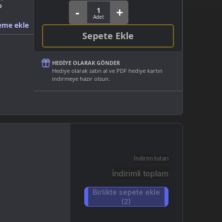
p
eme ekle
Sepete Ekle
HEDIYE OLARAK GÖNDER
Hediye olarak satın al ve PDF hediye kartın
indirmeye hazır olsun.
İndirim tutarı
İndirimli toplam
Birlikte sepete ekle
(2)