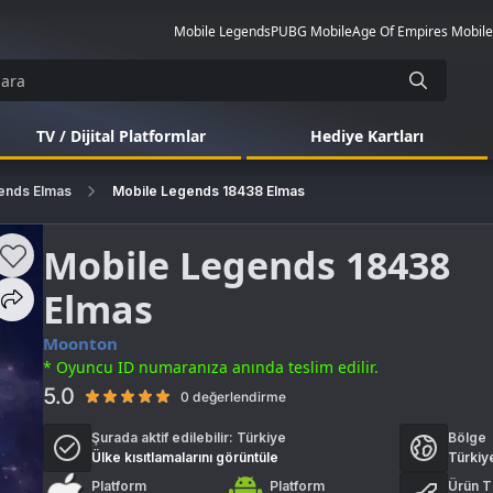
Mobile Legends
PUBG Mobile
Age Of Empires Mobile
TV / Dijital Platformlar
Hediye Kartları
ends Elmas
Mobile Legends 18438 Elmas
Mobile Legends 18438
Elmas
Moonton
* Oyuncu ID numaranıza anında teslim edilir.
5.0
0 değerlendirme
Şurada aktif edilebilir:
Türkiye
Bölge
Ülke kısıtlamalarını görüntüle
Türkiy
Platform
Platform
Ürün T