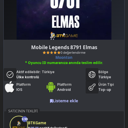
Mobile Legends 8791 Elmas
Moonton
* Oyuncu ID numaranıza anında teslim edilir.
Aktif edilebilir:
Türkiye
Bölge
Ülke kontrolü
Türkiye
Platform
Platform
Ürün Tipi
IOS
Android
Top-up
0 değerlendirme
Listeme ekle
SATICININ TEKLIFI
9.99
BTKGame
%
99.88
pozitif değerlendirme