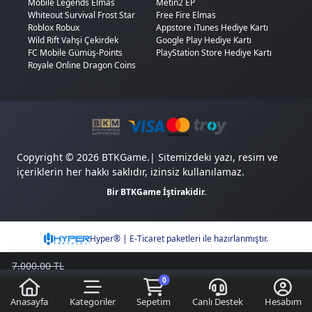
Mobile Legends Elmas
Metin2 EP
Whiteout Survival Frost Star
Free Fire Elmas
Roblox Robux
Appstore iTunes Hediye Kartı
Wild Rift Vahşi Çekirdek
Google Play Hediye Kartı
FC Mobile Gümüş-Points
PlayStation Store Hediye Kartı
Royale Online Dragon Coins
Copyright © 2026 BTKGame.| Sitemizdeki yazı, resim ve
içeriklerin her hakkı saklıdır, izinsiz kullanılamaz.
Bir BTKGame İştirakidir.
Hyper® | E-Ticaret paketleri ile hazırlanmıştır.
7,000.00 TL
6,212.90
TL
0
Sepete Ekle
Kazancımı Gör
787,10 TL
Anasayfa
Kategoriler
Sepetim
Canlı Destek
Hesabım