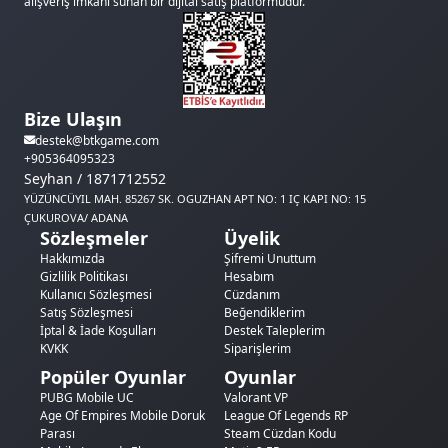
alışveriş imkanı sunan bir dijital satış platformudur.
Bize Ulaşın
destek@btkgame.com
+905364095323
Seyhan / 1871712552
YÜZÜNCÜYIL MAH. 85267 SK. OGUZHAN APT NO: 1 IÇ KAPI NO: 15
ÇUKUROVA/ ADANA
Sözleşmeler
Üyelik
Hakkımızda
Şifremi Unuttum
Gizlilik Politikası
Hesabım
Kullanıcı Sözleşmesi
Cüzdanım
Satış Sözleşmesi
Beğendiklerim
İptal & İade Koşulları
Destek Taleplerim
KVKK
Siparişlerim
Popüler Oyunlar
Oyunlar
PUBG Mobile UC
Valorant VP
Age Of Empires Mobile Doruk
League Of Legends RP
Parası
Steam Cüzdan Kodu