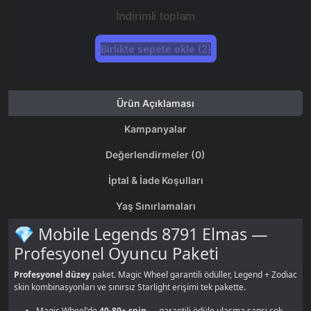
İndirimli toplam
Birlikte sepete ekle (2)
Ürün Açıklaması
Kampanyalar
Değerlendirmeler (0)
İptal & İade Koşulları
Yaş Sınırlamaları
💎 Mobile Legends 8791 Elmas —
Profesyonel Oyuncu Paketi
Profesyonel düzey
paket. Magic Wheel garantili ödüller, Legend + Zodiac
skin kombinasyonları ve sınırsız Starlight erişimi tek pakette.
Magic Wheel'de
40-80+ spin
— garantili ödüle ulaşma şansı çok