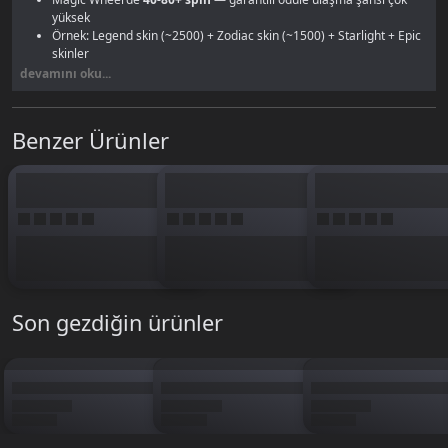
yüksek
Örnek: Legend skin (~2500) + Zodiac skin (~1500) + Starlight + Epic
skinler
İçerik üreticileri ve yayıncılar için sürekli yeni skin gösterebilme
devamını oku...
imkanı
Turnuva hazırlığı yapan oyuncular için geniş hero ve skin havuzu
Küçük ve orta paketlere göre birim fiyatta
ciddi tasarruf
Benzer Ürünler
Profesyonel oyuncular, yayıncılar ve ciddi koleksiyoncuların tercihi.
Mağazada bütçe sınırı olmadan alışveriş yapmanın rahatlığını yaşamak
isteyenler için ideal. E-spor takımları ve yayıncıların da sık tercih ettiği
paket.
Son gezdiğin ürünler