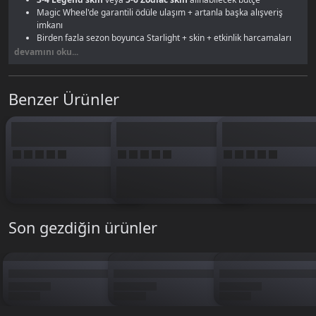
Magic Wheel'de garantili ödüle ulaşım + artanla başka alışveriş
imkanı
Birden fazla sezon boyunca Starlight + skin + etkinlik harcamaları
karşılanıyor
devamını oku...
Harcama eşikli etkinliklerde
en üst ödül katmanı
garanti
Nadir skin koleksiyonunu tamamlamak için yeterli miktar
Benzer Ürünler
Birim fiyat avantajıyla uzun vadeli konfor arayanlar için 9832 elmas. Aynı
miktarı küçük paketlerle toplamaya kıyasla ciddi tasarruf. Toplu alımla
birim fiyat avantajından da yararlan. Uzun vadede elmas stresi yaşamak
istemeyenler için güvenilir ve ekonomik tercih.
Tüm MLBB elmas paketleri için
Mobile Legends elmas sayfamıza
göz at.
Son gezdiğin ürünler