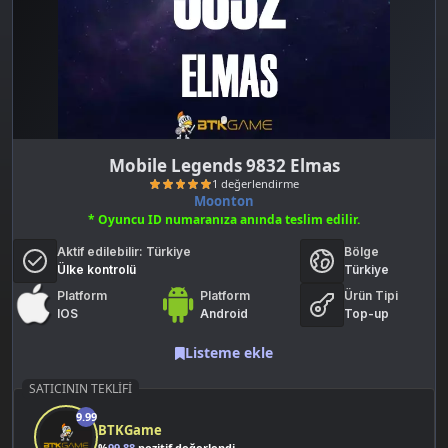
Mobile Legends 9832 Elmas
Moonton
* Oyuncu ID numaranıza anında teslim edilir.
Aktif edilebilir:
Türkiye
Bölge
Ülke kontrolü
Türkiye
Platform
Platform
Ürün Tipi
IOS
Android
Top-up
1 değerlendirme
Listeme ekle
SATICININ TEKLIFI
9.99
BTKGame
%
99.88
pozitif değerlendirme