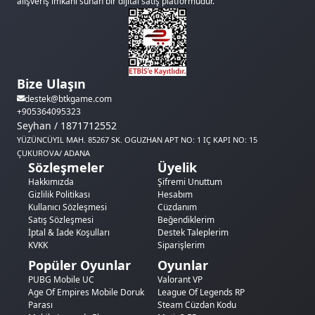
alışveriş imkanı sunan bir dijital satış platformudur.
Bize Ulaşın
destek@btkgame.com
+905364095323
Seyhan / 1871712552
YÜZÜNCÜYIL MAH. 85267 SK. OGUZHAN APT NO: 1 IÇ KAPI NO: 15
ÇUKUROVA/ ADANA
Sözleşmeler
Üyelik
Hakkımızda
Şifremi Unuttum
Gizlilik Politikası
Hesabım
Kullanıcı Sözleşmesi
Cüzdanım
Satış Sözleşmesi
Beğendiklerim
İptal & İade Koşulları
Destek Taleplerim
KVKK
Siparişlerim
Popüler Oyunlar
Oyunlar
PUBG Mobile UC
Valorant VP
Age Of Empires Mobile Doruk
League Of Legends RP
Parası
Steam Cüzdan Kodu