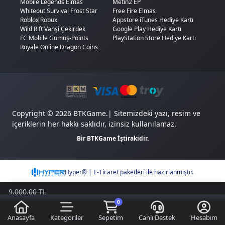
Mobile Legends Elmas
Metin2 EP
Whiteout Survival Frost Star
Free Fire Elmas
Roblox Robux
Appstore iTunes Hediye Kartı
Wild Rift Vahşi Çekirdek
Google Play Hediye Kartı
FC Mobile Gümüş-Points
PlayStation Store Hediye Kartı
Royale Online Dragon Coins
Copyright © 2026 BTKGame.| Sitemizdeki yazı, resim ve
içeriklerin her hakkı saklıdır, izinsiz kullanılamaz.
Bir BTKGame İştirakidir.
Hyper® | E-Ticaret paketleri ile hazırlanmıştır.
9,000.00 TL
6,949.99
TL
0
Sepete Ekle
Kazancımı Gör
2.050,01 TL
Anasayfa
Kategoriler
Sepetim
Canlı Destek
Hesabım