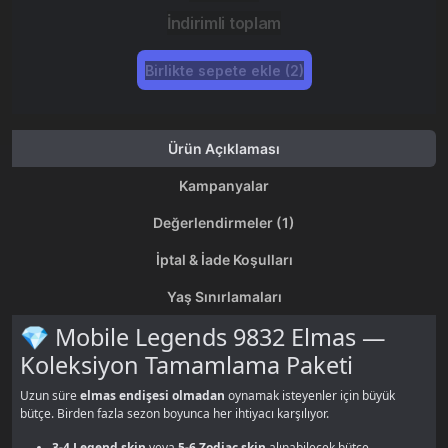
İndirimli toplam
Birlikte sepete ekle (2)
Ürün Açıklaması
Kampanyalar
Değerlendirmeler (1)
İptal & İade Koşulları
Yaş Sınırlamaları
💎 Mobile Legends 9832 Elmas —
Koleksiyon Tamamlama Paketi
Uzun süre
elmas endişesi olmadan
oynamak isteyenler için büyük
bütçe. Birden fazla sezon boyunca her ihtiyacı karşılıyor.
3-4 Legend skin
veya
5-6 Zodiac skin
alınabilecek bütçe