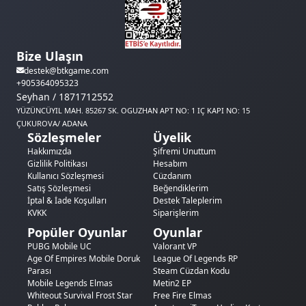
Bize Ulaşın
destek@btkgame.com
+905364095323
Seyhan / 1871712552
YÜZÜNCÜYIL MAH. 85267 SK. OGUZHAN APT NO: 1 IÇ KAPI NO: 15
ÇUKUROVA/ ADANA
Sözleşmeler
Üyelik
Hakkımızda
Şifremi Unuttum
Gizlilik Politikası
Hesabım
Kullanıcı Sözleşmesi
Cüzdanım
Satış Sözleşmesi
Beğendiklerim
İptal & İade Koşulları
Destek Taleplerim
KVKK
Siparişlerim
Popüler Oyunlar
Oyunlar
PUBG Mobile UC
Valorant VP
Age Of Empires Mobile Doruk
League Of Legends RP
Parası
Steam Cüzdan Kodu
Mobile Legends Elmas
Metin2 EP
Whiteout Survival Frost Star
Free Fire Elmas