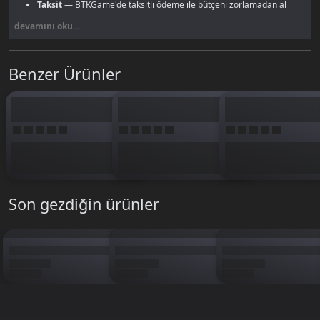
Taksit
— BTKGame'de taksitli ödeme ile bütçeni zorlamadan al
devamını oku...
Büyük paketler için
PUBG Mobile UC sayfamızı
incele.
Benzer Ürünler
Son gezdiğin ürünler