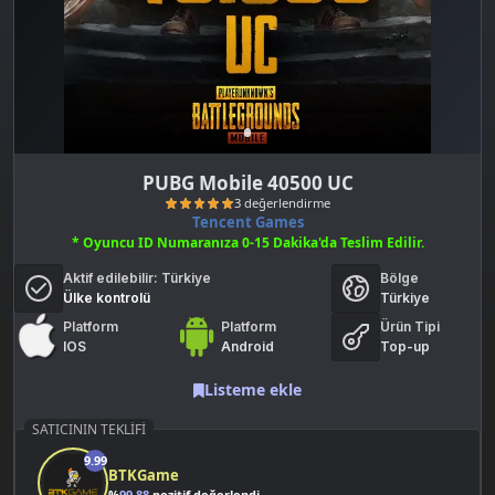
PUBG Mobile 40500 UC
Tencent Games
* Oyuncu ID Numaranıza 0-15 Dakika'da Teslim Edilir.
Aktif edilebilir:
Türkiye
Bölge
Ülke kontrolü
Türkiye
Platform
Platform
Ürün Tipi
IOS
Android
Top-up
3 değerlendirme
Listeme ekle
SATICININ TEKLIFI
9.99
BTKGame
%
99.88
pozitif değerlendirme