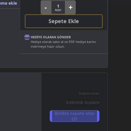
eme ekle
Sepete Ekle
HEDIYE OLARAK GÖNDER
Hediye olarak satın al ve PDF hediye kartın
indirmeye hazır olsun.
İndirim tutarı
İndirimli toplam
Birlikte sepete ekle
(2)