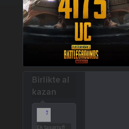
Birlikte al
kazan
Ek tasarruf!