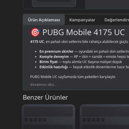
Ürün Açıklaması
Kampanyalar
🎯 PUBG Mobile 4175 UC
4175 UC
, en pahalı skin setlerini bile rahatça alabilecek güç
En premium skinler
— oyundaki en pahalı skin setlerin
Komple deneyim
— RP + skin + sandık + emote hepsi t
Birim fiyat
— toplu alımla UC başına maliyet düşük
Etkinlik hazırlığı
— büyük etkinlik dönemlerine hazır b
PUBG Mobile UC sayfamızda
tüm paketleri karşılaştır.
devamını oku...
Benzer Ürünler