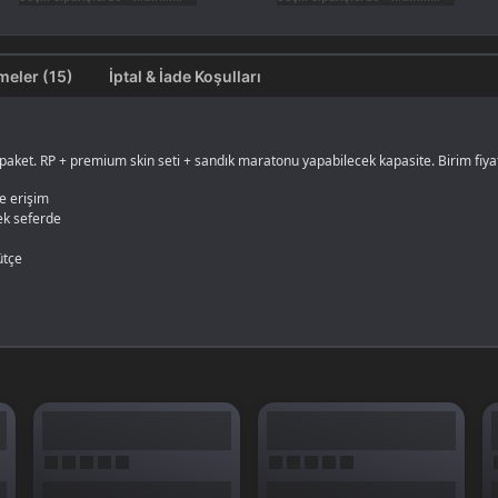
Değerlendirmeler (15)
İptal & İade Koşulları
lü paket. RP + premium skin seti + sandık maratonu yapabilecek kapasite. Birim fiy
e erişim
ek seferde
ütçe