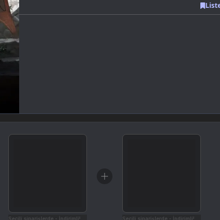
List
Seçili siparişlerde - İndirimli!
Seçili siparişlerde - İndirimli!