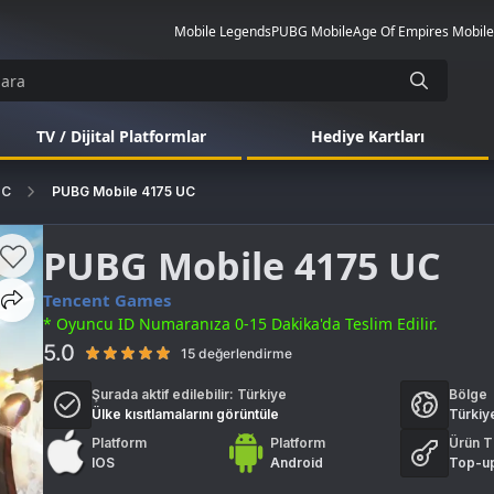
Mobile Legends
PUBG Mobile
Age Of Empires Mobile
TV / Dijital Platformlar
Hediye Kartları
UC
PUBG Mobile 4175 UC
PUBG Mobile 4175 UC
Tencent Games
* Oyuncu ID Numaranıza 0-15 Dakika'da Teslim Edilir.
5.0
15 değerlendirme
Şurada aktif edilebilir:
Türkiye
Bölge
Ülke kısıtlamalarını görüntüle
Türkiy
Platform
Platform
Ürün T
IOS
Android
Top-u