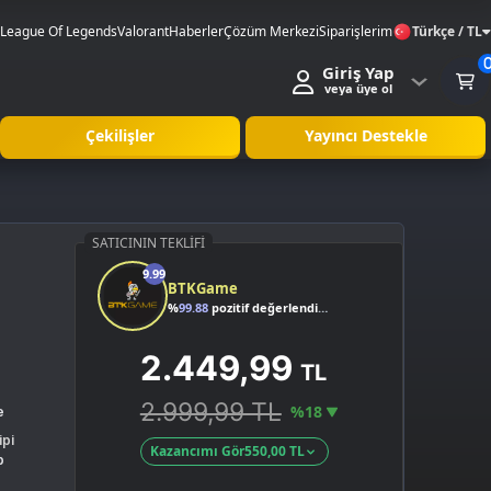
League Of Legends
Valorant
Haberler
Çözüm Merkezi
Siparişlerim
Türkçe / TL
Giriş Yap
veya üye ol
Çekilişler
Yayıncı Destekle
SATICININ TEKLIFI
9.99
BTKGame
%
99.88
pozitif değerlendirme
2.449,99
TL
2.999,99 TL
%18
e
ipi
Kazancımı Gör
550,00 TL
p