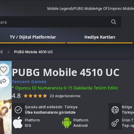
Mobile Legends
PUBG Mobile
Age Of Empires Mobile
TV / Dijital Platformlar
Hediye Kartları
UC
PUBG Mobile 4510 UC
PUBG Mobile 4510 UC
Tencent Games
* Oyuncu ID Numaranıza 0-15 Dakika'da Teslim Edilir.
4.8
23 değerlendirme
Şurada aktif edilebilir:
Türkiye
Bölge
Ülke kısıtlamalarını görüntüle
Türkiy
Platform
Platform
Ürün T
IOS
Android
Top-u