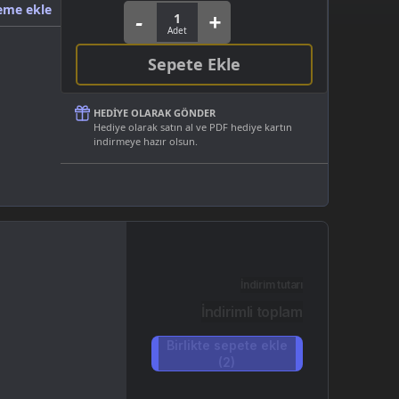
eme ekle
Sepete Ekle
HEDIYE OLARAK GÖNDER
Hediye olarak satın al ve PDF hediye kartın
indirmeye hazır olsun.
İndirim tutarı
İndirimli toplam
Birlikte sepete ekle
(2)