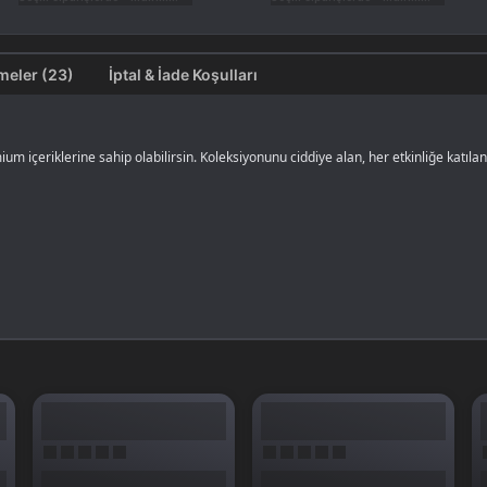
Değerlendirmeler (23)
İptal & İade Koşulları
 içeriklerine sahip olabilirsin. Koleksiyonunu ciddiye alan, her etkinliğe katıl
er her ay 1000+ UC harcıyorsan, sezon başında 4510 UC almak en ekonomik yol.