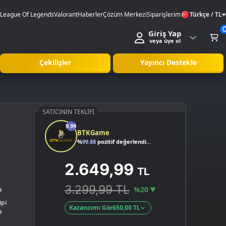
League Of Legends
Valorant
Haberler
Çözüm Merkezi
Siparişlerim
Türkçe / TL
Giriş Yap
veya üye ol
Çekilişler
Yayıncı Destekle
SATICININ TEKLIFI
9.99
BTKGame
%
99.88
pozitif değerlendirme
2.649,99
TL
3.299,99 TL
%20
e
ipi
Kazancımı Gör
650,00 TL
p