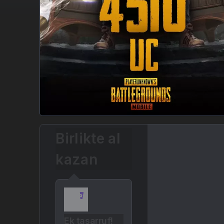
Birlikte al
kazan
Ek tasarruf!