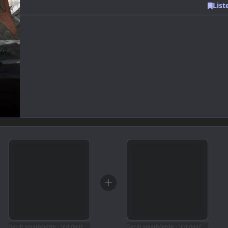
List
Seçili siparişlerde - İndirimli!
Seçili siparişlerde - İndirimli!