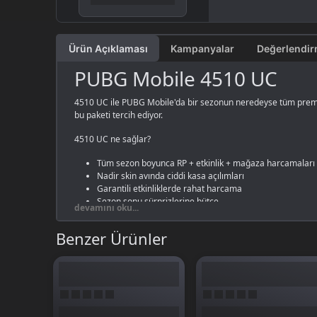
Ürün Açıklaması
Kampanyalar
PUBG Mobile 4510 UC
4510 UC ile PUBG Mobile'da bir sezonun neredeyse tüm premium
bu paketi tercih ediyor.
4510 UC ne sağlar?
Tüm sezon boyunca RP + etkinlik + mağaza harcamaları
Nadir skin avında ciddi kasa açılımları
Garantili etkinliklerde rahat harcama
Sezon sonu sürprizlerine bütçe
devamını oku...
Birim fiyat küçük paketlere kıyasla çok daha düşük. Eğ
Benzer Ürünler