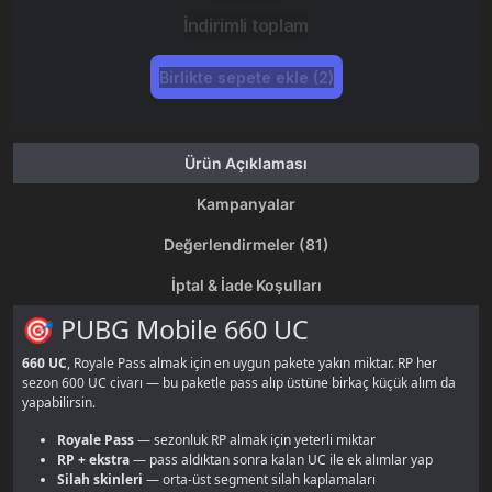
İndirimli toplam
Birlikte sepete ekle (2)
Ürün Açıklaması
Kampanyalar
Değerlendirmeler (81)
İptal & İade Koşulları
🎯 PUBG Mobile 660 UC
660 UC
, Royale Pass almak için en uygun pakete yakın miktar. RP her
sezon 600 UC civarı — bu paketle pass alıp üstüne birkaç küçük alım da
yapabilirsin.
Royale Pass
— sezonluk RP almak için yeterli miktar
RP + ekstra
— pass aldıktan sonra kalan UC ile ek alımlar yap
Silah skinleri
— orta-üst segment silah kaplamaları