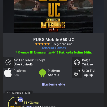
PUBG Mobile 660 UC
Tencent Games
* Oyuncu ID Numaranıza 0-15 Dakika'da Teslim Edilir.
Aktif edilebilir:
Türkiye
Bölge
Ülke kontrolü
Türkiye
Platform
Platform
Ürün Tipi
IOS
Android
Top-up
81 değerlendirme
Listeme ekle
SATICININ TEKLIFI
9.99
BTKGame
%
99.88
pozitif değerlendirme