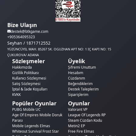
Bize Ulaşın
destek@btkgame.com
+905364095323
Seyhan / 1871712552
YÜZÜNCÜYIL MAH. 85267 SK. OGUZHAN APT NO: 1 IÇ KAPI NO: 15
ÇUKUROVA/ ADANA
Sözleşmeler
Üyelik
Hakkımızda
Şifremi Unuttum
Gizlilik Politikası
Hesabım
Kullanıcı Sözleşmesi
Cüzdanım
Satış Sözleşmesi
Beğendiklerim
İptal & İade Koşulları
Destek Taleplerim
KVKK
Siparişlerim
Popüler Oyunlar
Oyunlar
PUBG Mobile UC
Valorant VP
Age Of Empires Mobile Doruk
League Of Legends RP
Parası
Steam Cüzdan Kodu
Mobile Legends Elmas
Metin2 EP
Whiteout Survival Frost Star
Free Fire Elmas