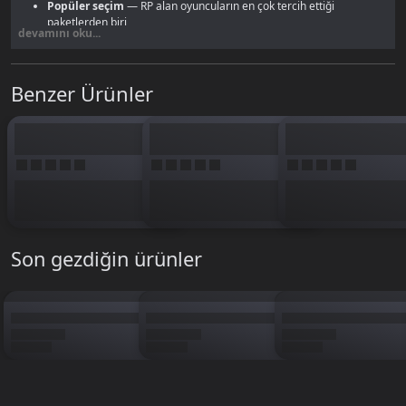
Popüler seçim
— RP alan oyuncuların en çok tercih ettiği
paketlerden biri
devamını oku...
Royale Pass dahil tüm UC seçenekleri için
PUBG Mobile UC sayfamıza
göz at.
Benzer Ürünler
Son gezdiğin ürünler