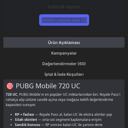
İndirimli toplam
Birlikte sepete ekle (2)
Ürün Açıklaması
Kampanyalar
Değerlendirmeler (60)
İptal & İade Koşulları
🎯 PUBG Mobile 720 UC
720 UC
, PUBG Mobile'ın en popüler UC miktarlarından biri. Royale Pass'i
rahatça alıp üstüne sandık açma veya mağaza teklifi değerlendirme
kapasitesi sunuyor.
RP + fazlası
— Royale Pass al, kalan UC ile ekstra alımlar yap
Silah skinleri
— orta-üst segment kaplamalara erişim
Sandık bonusu
— RP sonrası kalan UC ile şansını dene