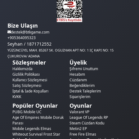
Bize Ulaşın
destek@btkgame.com
+905364095323
Seyhan / 1871712552
YÜZÜNCÜYIL MAH. 85267 SK. OGUZHAN APT NO: 1 IÇ KAPI NO: 15
ÇUKUROVA/ ADANA
Sözleşmeler
Üyelik
Hakkımızda
Şifremi Unuttum
Gizlilik Politikası
Hesabım
Kullanıcı Sözleşmesi
Cüzdanım
Satış Sözleşmesi
Beğendiklerim
İptal & İade Koşulları
Destek Taleplerim
KVKK
Siparişlerim
Popüler Oyunlar
Oyunlar
PUBG Mobile UC
Valorant VP
Age Of Empires Mobile Doruk
League Of Legends RP
Parası
Steam Cüzdan Kodu
Mobile Legends Elmas
Metin2 EP
Whiteout Survival Frost Star
Free Fire Elmas