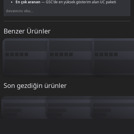
En çok aranan
— GSC'de en yüksek gösterim alan UC paketi
devamını oku...
Tüm UC ve RP seçenekleri için
PUBG Mobile UC sayfamıza
göz at.
Benzer Ürünler
Son gezdiğin ürünler