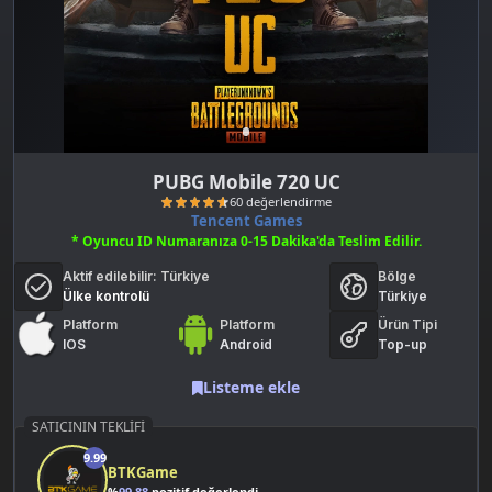
PUBG Mobile 720 UC
Tencent Games
* Oyuncu ID Numaranıza 0-15 Dakika'da Teslim Edilir.
Aktif edilebilir:
Türkiye
Bölge
Ülke kontrolü
Türkiye
Platform
Platform
Ürün Tipi
IOS
Android
Top-up
60 değerlendirme
Listeme ekle
SATICININ TEKLIFI
9.99
BTKGame
%
99.88
pozitif değerlendirme