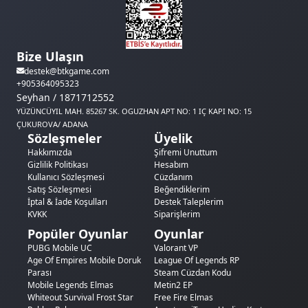
Bize Ulaşın
destek@btkgame.com
+905364095323
Seyhan / 1871712552
YÜZÜNCÜYIL MAH. 85267 SK. OGUZHAN APT NO: 1 IÇ KAPI NO: 15
ÇUKUROVA/ ADANA
Sözleşmeler
Üyelik
Hakkımızda
Şifremi Unuttum
Gizlilik Politikası
Hesabım
Kullanıcı Sözleşmesi
Cüzdanım
Satış Sözleşmesi
Beğendiklerim
İptal & İade Koşulları
Destek Taleplerim
KVKK
Siparişlerim
Popüler Oyunlar
Oyunlar
PUBG Mobile UC
Valorant VP
Age Of Empires Mobile Doruk
League Of Legends RP
Parası
Steam Cüzdan Kodu
Mobile Legends Elmas
Metin2 EP
Whiteout Survival Frost Star
Free Fire Elmas