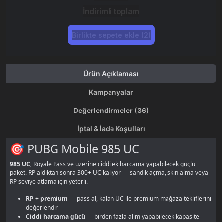
İndirimli toplam
Birlikte sepete ekle (2)
Ürün Açıklaması
Kampanyalar
Değerlendirmeler (36)
İptal & İade Koşulları
🎯 PUBG Mobile 985 UC
985 UC
, Royale Pass ve üzerine ciddi ek harcama yapabilecek güçlü
paket. RP aldıktan sonra 300+ UC kalıyor — sandık açma, skin alma veya
RP seviye atlama için yeterli.
RP + premium
— pass al, kalan UC ile premium mağaza tekliflerini
değerlendir
Ciddi harcama gücü
— birden fazla alım yapabilecek kapasite