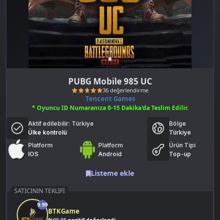
PUBG Mobile 985 UC
Tencent Games
* Oyuncu ID Numaranıza 0-15 Dakika'da Teslim Edilir.
Aktif edilebilir:
Türkiye
Bölge
Ülke kontrolü
Türkiye
Platform
Platform
Ürün Tipi
IOS
Android
Top-up
36 değerlendirme
Listeme ekle
SATICININ TEKLIFI
9.99
BTKGame
%
99.88
pozitif değerlendirme