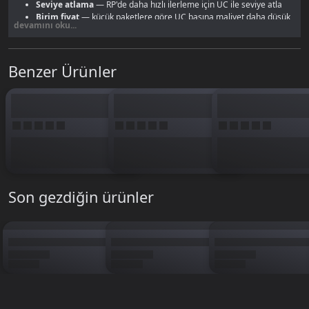
Seviye atlama
— RP'de daha hızlı ilerleme için UC ile seviye atla
Birim fiyat
— küçük paketlere göre UC başına maliyet daha düşük
devamını oku...
PUBG Mobile UC sayfamızda
tüm paketleri karşılaştır.
Benzer Ürünler
Son gezdiğin ürünler