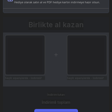
Hediye olarak satın al ve PDF hediye kartın indirmeye hazır olsun.
Birlikte al kazan
Seçili siparişlerde - İndirimli!
Seçili siparişlerde - İndirimli!
İndirim tutarı
İndirimli toplam