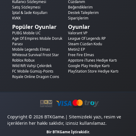
Kullanıcı Sözleşmesi
Cüzdanım
Satış Sözleşmesi
Beğendiklerim
İptal & İade Koşulları
Destek Taleplerim
KVKK
Siparişlerim
Popüler Oyunlar
Oyunlar
PUBG Mobile UC
Valorant VP
Age Of Empires Mobile Doruk
League Of Legends RP
Parası
Steam Cüzdan Kodu
Mobile Legends Elmas
Metin2 EP
Whiteout Survival Frost Star
Free Fire Elmas
Roblox Robux
Appstore iTunes Hediye Kartı
Wild Rift Vahşi Çekirdek
Google Play Hediye Kartı
FC Mobile Gümüş-Points
PlayStation Store Hediye Kartı
Royale Online Dragon Coins
Copyright © 2026 BTKGame.| Sitemizdeki yazı, resim ve
içeriklerin her hakkı saklıdır, izinsiz kullanılamaz.
Bir BTKGame İştirakidir.