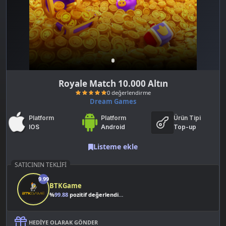
Royale Match 10.000 Altın
Dream Games
Platform
Platform
Ürün Tipi
IOS
Android
Top-up
Listeme ekle
SATICININ TEKLIFI
0 değerlendirme
9.99
BTKGame
%
99.88
pozitif değerlendirme
HEDIYE OLARAK GÖNDER