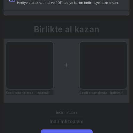
Hediye olarak satın al ve PDF hediye kartın indirmeye hazır olsun.
Birlikte al kazan
Seçili siparişlerde - İndirimli!
Seçili siparişlerde - İndirimli!
İndirim tutarı
İndirimli toplam