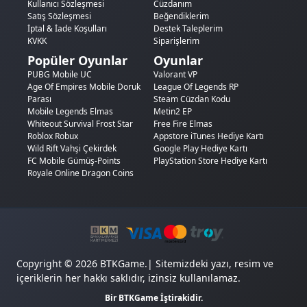
Kullanıcı Sözleşmesi
Cüzdanım
Satış Sözleşmesi
Beğendiklerim
İptal & İade Koşulları
Destek Taleplerim
KVKK
Siparişlerim
Popüler Oyunlar
Oyunlar
PUBG Mobile UC
Valorant VP
Age Of Empires Mobile Doruk
League Of Legends RP
Parası
Steam Cüzdan Kodu
Mobile Legends Elmas
Metin2 EP
Whiteout Survival Frost Star
Free Fire Elmas
Roblox Robux
Appstore iTunes Hediye Kartı
Wild Rift Vahşi Çekirdek
Google Play Hediye Kartı
FC Mobile Gümüş-Points
PlayStation Store Hediye Kartı
Royale Online Dragon Coins
Copyright © 2026 BTKGame.| Sitemizdeki yazı, resim ve
içeriklerin her hakkı saklıdır, izinsiz kullanılamaz.
Bir BTKGame İştirakidir.