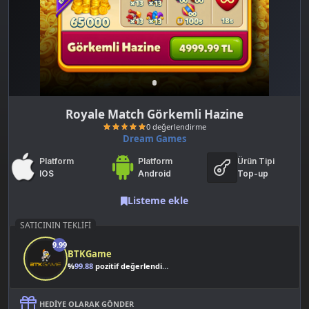
Royale Match Görkemli Hazine
Dream Games
Platform
Platform
Ürün Tipi
IOS
Android
Top-up
Listeme ekle
SATICININ TEKLIFI
0 değerlendirme
9.99
BTKGame
%
99.88
pozitif değerlendirme
HEDIYE OLARAK GÖNDER