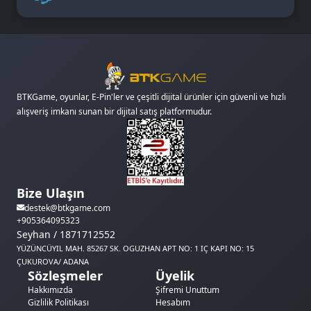
BTKGame, oyunlar, E-Pin'ler ve çeşitli dijital ürünler için güvenli ve hızlı
alışveriş imkanı sunan bir dijital satış platformudur.
Bize Ulaşın
destek@btkgame.com
+905364095323
Seyhan / 1871712552
YÜZÜNCÜYIL MAH. 85267 SK. OGUZHAN APT NO: 1 IÇ KAPI NO: 15
ÇUKUROVA/ ADANA
Sözleşmeler
Üyelik
Hakkımızda
Şifremi Unuttum
Gizlilik Politikası
Hesabım