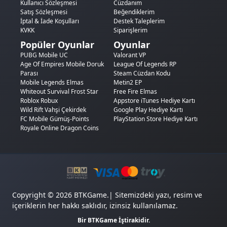
Kullanıcı Sözleşmesi
Cüzdanım
Satış Sözleşmesi
Beğendiklerim
İptal & İade Koşulları
Destek Taleplerim
KVKK
Siparişlerim
Popüler Oyunlar
Oyunlar
PUBG Mobile UC
Valorant VP
Age Of Empires Mobile Doruk
League Of Legends RP
Parası
Steam Cüzdan Kodu
Mobile Legends Elmas
Metin2 EP
Whiteout Survival Frost Star
Free Fire Elmas
Roblox Robux
Appstore iTunes Hediye Kartı
Wild Rift Vahşi Çekirdek
Google Play Hediye Kartı
FC Mobile Gümüş-Points
PlayStation Store Hediye Kartı
Royale Online Dragon Coins
Copyright © 2026 BTKGame.| Sitemizdeki yazı, resim ve
içeriklerin her hakkı saklıdır, izinsiz kullanılamaz.
Bir BTKGame İştirakidir.