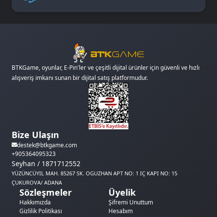
BTKGame, oyunlar, E-Pin'ler ve çeşitli dijital ürünler için güvenli ve hızlı
alışveriş imkanı sunan bir dijital satış platformudur.
Bize Ulaşın
destek@btkgame.com
+905364095323
Seyhan / 1871712552
YÜZÜNCÜYIL MAH. 85267 SK. OGUZHAN APT NO: 1 IÇ KAPI NO: 15
ÇUKUROVA/ ADANA
Sözleşmeler
Üyelik
Hakkımızda
Şifremi Unuttum
Gizlilik Politikası
Hesabım