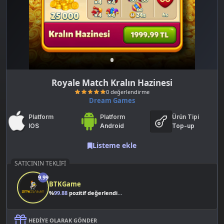
Royale Match Kralın Hazinesi
Dream Games
Platform
Platform
Ürün Tipi
IOS
Android
Top-up
Listeme ekle
SATICININ TEKLIFI
0 değerlendirme
9.99
BTKGame
%
99.88
pozitif değerlendirme
HEDIYE OLARAK GÖNDER