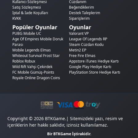
Kullanıcı Sözleşmesi
Cüzdanım
Satış Sözleşmesi
Beğendiklerim
İptal & İade Koşulları
Destek Taleplerim
KVKK
Siparişlerim
Popüler Oyunlar
Oyunlar
PUBG Mobile UC
Valorant VP
Age Of Empires Mobile Doruk
League Of Legends RP
Parası
Steam Cüzdan Kodu
Mobile Legends Elmas
Metin2 EP
Whiteout Survival Frost Star
Free Fire Elmas
Roblox Robux
Appstore iTunes Hediye Kartı
Wild Rift Vahşi Çekirdek
Google Play Hediye Kartı
FC Mobile Gümüş-Points
PlayStation Store Hediye Kartı
Royale Online Dragon Coins
Copyright © 2026 BTKGame.| Sitemizdeki yazı, resim ve
içeriklerin her hakkı saklıdır, izinsiz kullanılamaz.
Bir BTKGame İştirakidir.