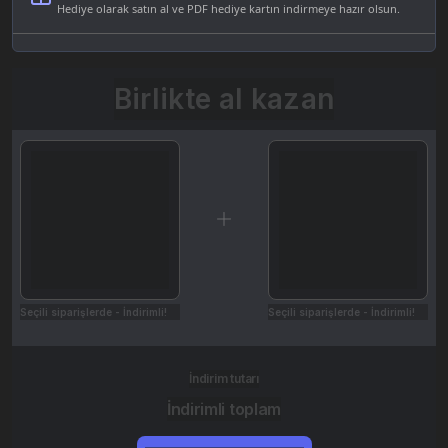
Hediye olarak satın al ve PDF hediye kartın indirmeye hazır olsun.
Birlikte al kazan
Seçili siparişlerde - İndirimli!
Seçili siparişlerde - İndirimli!
İndirim tutarı
İndirimli toplam