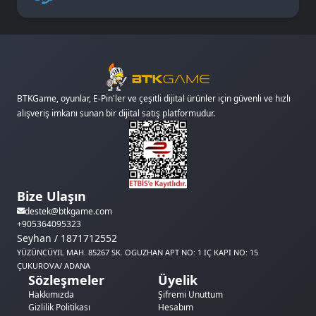
BTKGame, oyunlar, E-Pin'ler ve çeşitli dijital ürünler için güvenli ve hızlı
alışveriş imkanı sunan bir dijital satış platformudur.
Bize Ulaşın
destek@btkgame.com
+905364095323
Seyhan / 1871712552
YÜZÜNCÜYIL MAH. 85267 SK. OGUZHAN APT NO: 1 IÇ KAPI NO: 15
ÇUKUROVA/ ADANA
Sözleşmeler
Üyelik
Hakkımızda
Şifremi Unuttum
Gizlilik Politikası
Hesabım