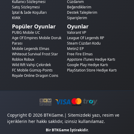
Kullanıcı Sözleşmesi
Cüzdanım
Satış Sözleşmesi
Beğendiklerim
İptal & İade Koşulları
Destek Taleplerim
KVKK
Siparişlerim
Popüler Oyunlar
Oyunlar
PUBG Mobile UC
Valorant VP
Age Of Empires Mobile Doruk
League Of Legends RP
Parası
Steam Cüzdan Kodu
Mobile Legends Elmas
Metin2 EP
Whiteout Survival Frost Star
Free Fire Elmas
Roblox Robux
Appstore iTunes Hediye Kartı
Wild Rift Vahşi Çekirdek
Google Play Hediye Kartı
FC Mobile Gümüş-Points
PlayStation Store Hediye Kartı
Royale Online Dragon Coins
Copyright © 2026 BTKGame.| Sitemizdeki yazı, resim ve
içeriklerin her hakkı saklıdır, izinsiz kullanılamaz.
Bir BTKGame İştirakidir.