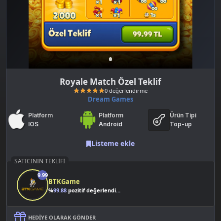
Royale Match Özel Teklif
Dream Games
Platform
Platform
Ürün Tipi
IOS
Android
Top-up
Listeme ekle
SATICININ TEKLIFI
0 değerlendirme
9.99
BTKGame
%
99.88
pozitif değerlendirme
HEDIYE OLARAK GÖNDER