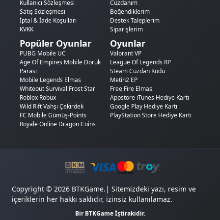
Kullanıcı Sözleşmesi
Cüzdanım
Satış Sözleşmesi
Beğendiklerim
İptal & İade Koşulları
Destek Taleplerim
KVKK
Siparişlerim
Popüler Oyunlar
Oyunlar
PUBG Mobile UC
Valorant VP
Age Of Empires Mobile Doruk
League Of Legends RP
Parası
Steam Cüzdan Kodu
Mobile Legends Elmas
Metin2 EP
Whiteout Survival Frost Star
Free Fire Elmas
Roblox Robux
Appstore iTunes Hediye Kartı
Wild Rift Vahşi Çekirdek
Google Play Hediye Kartı
FC Mobile Gümüş-Points
PlayStation Store Hediye Kartı
Royale Online Dragon Coins
Copyright © 2026 BTKGame.| Sitemizdeki yazı, resim ve
içeriklerin her hakkı saklıdır, izinsiz kullanılamaz.
Bir BTKGame İştirakidir.