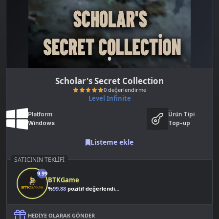
Scholar's Secret Collection
Level Infinite
Platform
Ürün Tipi
Windows
Top-up
Listeme ekle
SATICININ TEKLIFI
0 değerlendirme
9.99
BTKGame
%
99.88
pozitif değerlendirme
HEDIYE OLARAK GÖNDER