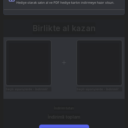
Hediye olarak satın al ve PDF hediye kartın indirmeye hazır olsun.
Birlikte al kazan
Seçili siparişlerde - İndirimli!
Seçili siparişlerde - İndirimli!
İndirim tutarı
İndirimli toplam