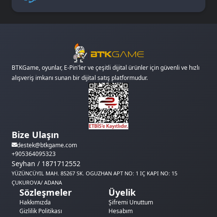
BTKGame, oyunlar, E-Pin'ler ve çeşitli dijital ürünler için güvenli ve hızlı
alışveriş imkanı sunan bir dijital satış platformudur.
Bize Ulaşın
destek@btkgame.com
+905364095323
Seyhan / 1871712552
YÜZÜNCÜYIL MAH. 85267 SK. OGUZHAN APT NO: 1 IÇ KAPI NO: 15
ÇUKUROVA/ ADANA
Sözleşmeler
Üyelik
Hakkımızda
Şifremi Unuttum
Gizlilik Politikası
Hesabım