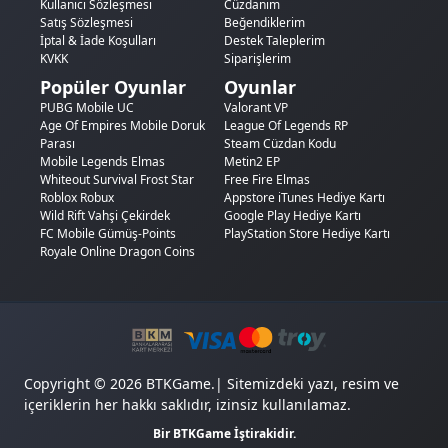
Kullanıcı Sözleşmesi
Cüzdanım
Satış Sözleşmesi
Beğendiklerim
İptal & İade Koşulları
Destek Taleplerim
KVKK
Siparişlerim
Popüler Oyunlar
Oyunlar
PUBG Mobile UC
Valorant VP
Age Of Empires Mobile Doruk
League Of Legends RP
Parası
Steam Cüzdan Kodu
Mobile Legends Elmas
Metin2 EP
Whiteout Survival Frost Star
Free Fire Elmas
Roblox Robux
Appstore iTunes Hediye Kartı
Wild Rift Vahşi Çekirdek
Google Play Hediye Kartı
FC Mobile Gümüş-Points
PlayStation Store Hediye Kartı
Royale Online Dragon Coins
Copyright © 2026 BTKGame.| Sitemizdeki yazı, resim ve
içeriklerin her hakkı saklıdır, izinsiz kullanılamaz.
Bir BTKGame İştirakidir.