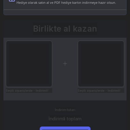
Hediye olarak satın al ve PDF hediye kartın indirmeye hazır olsun.
Birlikte al kazan
Seçili siparişlerde - İndirimli!
Seçili siparişlerde - İndirimli!
İndirim tutarı
İndirimli toplam