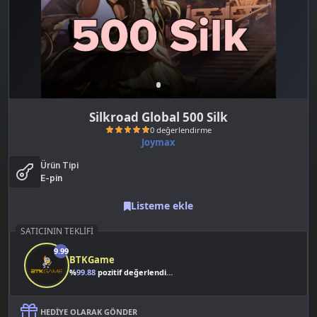
Silkroad Global 500 Silk
Joymax
Ürün Tipi
E-pin
Listeme ekle
SATICININ TEKLIFI
0 değerlendirme
9.99
BTKGame
%
99.88
pozitif değerlendirme
HEDIYE OLARAK GÖNDER