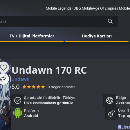
Mobile Legends
PUBG Mobile
Age Of Empires Mobile
TV / Dijital Platformlar
Hediye Kartları
Undawn 170 RC
Undawn
5.0
0 değerlendirme
Şurada aktif edilebilir:
Türkiye
Bölge
Ülke kısıtlamalarını görüntüle
Azerbai
Platform
Ürün T
Android
Top-u
List