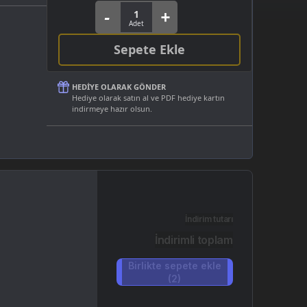
Sepete Ekle
HEDIYE OLARAK GÖNDER
Hediye olarak satın al ve PDF hediye kartın
indirmeye hazır olsun.
İndirim tutarı
İndirimli toplam
Birlikte sepete ekle
(2)