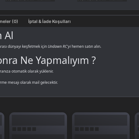
Değerlendirmeler (0)
İptal & İade Koşulları
 Al
nrası dünyayı keşfetmek için
Undawn RC'yi
hemen satın alın.
nra Ne Yapmalıyım ?
anıza otomatik olarak yüklenir.
me mesajı olarak mail gelecektir.