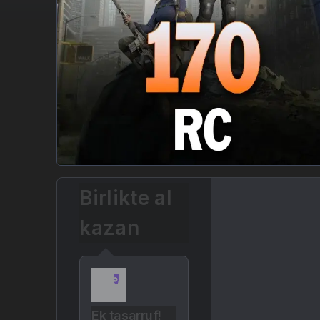
Birlikte al
kazan
Ek tasarruf!