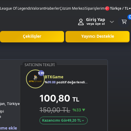
League Of Legends
Valorant
Haberler
Çözüm Merkezi
Siparişlerim
Türkçe / TL
Giriş Yap
veya üye ol
Çekilişler
Yayıncı Destekle
SATICININ TEKLIFI
9.99
BTKGame
%
99.88
pozitif değerlendirme
100,80
TL
jan, Türkiye
150,00 TL
%33
ipi
p
Kazancımı Gör
49,20 TL
eme ekle