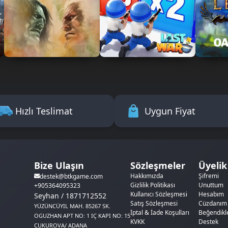
Hızlı Teslimat
Uygun Fiyat
Bize Ulaşın
Sözleşmeler
Üyelik
Hakkımızda
Şifremi
destek@btkgame.com
Gizlilik Politikası
Unuttum
+905364095323
Kullanıcı Sözleşmesi
Hesabım
Seyhan / 1871712552
Satış Sözleşmesi
Cüzdanım
YÜZÜNCÜYIL MAH. 85267 SK.
İptal & İade Koşulları
Beğendikl
OGUZHAN APT NO: 1 IÇ KAPI NO: 15
KVKK
Destek
ÇUKUROVA/ ADANA