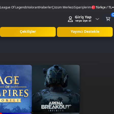
League Of Legends
Valorant
Haberler
Çözüm Merkezi
Siparişlerim
Türkçe / TL
Giriş Yap
veya üye ol
Çekilişler
Yayıncı Destekle