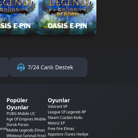
7/24 Canlı Destek
Popüler
Oyunlar
Oyunlar
Valorant VP
League Of Legends RP
PUBG Mobile UC
Steam Cüzdan Kodu
Age Of Empires Mobile
Metin2 EP
Doruk Parası
erim
Free Fire Elmas
Mobile Legends Elmas
Appstore iTunes Hediye
Whiteout Survival Frost