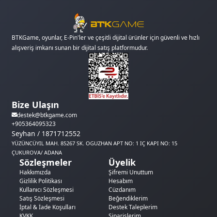
BTKGame, oyunlar, E-Pin'ler ve çeşitli dijital ürünler için güvenli ve hızlı
alışveriş imkanı sunan bir dijital satış platformudur.
Bize Ulaşın
destek@btkgame.com
+905364095323
Seyhan / 1871712552
YÜZÜNCÜYIL MAH. 85267 SK. OGUZHAN APT NO: 1 IÇ KAPI NO: 15
ÇUKUROVA/ ADANA
Sözleşmeler
Üyelik
Hakkımızda
Şifremi Unuttum
Gizlilik Politikası
Hesabım
Kullanıcı Sözleşmesi
Cüzdanım
Satış Sözleşmesi
Beğendiklerim
İptal & İade Koşulları
Destek Taleplerim
KVKK
Siparişlerim