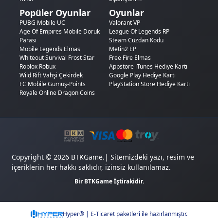
Popüler Oyunlar
Oyunlar
PUBG Mobile UC
Valorant VP
Age Of Empires Mobile Doruk
League Of Legends RP
Parası
Steam Cüzdan Kodu
Mobile Legends Elmas
Metin2 EP
Whiteout Survival Frost Star
Free Fire Elmas
Roblox Robux
Appstore iTunes Hediye Kartı
Wild Rift Vahşi Çekirdek
Google Play Hediye Kartı
FC Mobile Gümüş-Points
PlayStation Store Hediye Kartı
Royale Online Dragon Coins
Copyright © 2026 BTKGame.| Sitemizdeki yazı, resim ve
içeriklerin her hakkı saklıdır, izinsiz kullanılamaz.
Bir BTKGame İştirakidir.
Hyper® | E-Ticaret paketleri ile hazırlanmıştır.