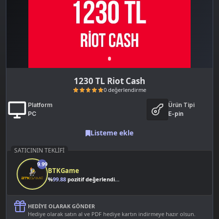
1230 TL Riot Cash
Platform
Ürün Tipi
PC
E-pin
Listeme ekle
SATICININ TEKLIFI
9.99
0 değerlendirme
BTKGame
%
99.88
pozitif değerlendirme
HEDIYE OLARAK GÖNDER
Hediye olarak satın al ve PDF hediye kartın indirmeye hazır olsun.