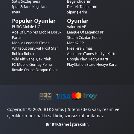
Satış Sözleşmesi
Beğendiklerim
İptal & İade Koşulları
Destek Taleplerim
KVKK
Siparişlerim
Popüler Oyunlar
Oyunlar
PUBG Mobile UC
Valorant VP
Age Of Empires Mobile Doruk
League Of Legends RP
Parası
Steam Cüzdan Kodu
Mobile Legends Elmas
Metin2 EP
Whiteout Survival Frost Star
Free Fire Elmas
Roblox Robux
Appstore iTunes Hediye Kartı
Wild Rift Vahşi Çekirdek
Google Play Hediye Kartı
FC Mobile Gümüş-Points
PlayStation Store Hediye Kartı
Royale Online Dragon Coins
Copyright © 2026 BTKGame.| Sitemizdeki yazı, resim ve
içeriklerin her hakkı saklıdır, izinsiz kullanılamaz.
Bir BTKGame İştirakidir.