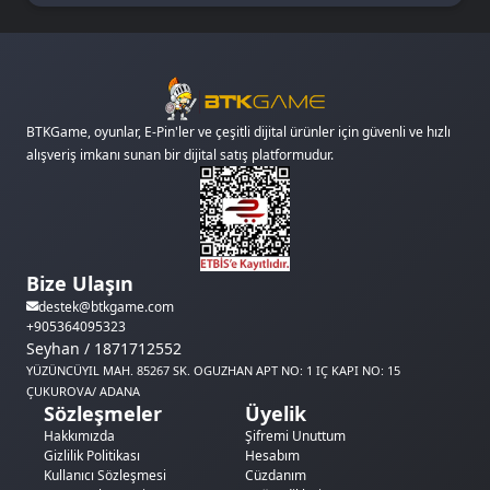
BTKGame, oyunlar, E-Pin'ler ve çeşitli dijital ürünler için güvenli ve hızlı
alışveriş imkanı sunan bir dijital satış platformudur.
Bize Ulaşın
destek@btkgame.com
+905364095323
Seyhan / 1871712552
YÜZÜNCÜYIL MAH. 85267 SK. OGUZHAN APT NO: 1 IÇ KAPI NO: 15
ÇUKUROVA/ ADANA
Sözleşmeler
Üyelik
Hakkımızda
Şifremi Unuttum
Gizlilik Politikası
Hesabım
Kullanıcı Sözleşmesi
Cüzdanım