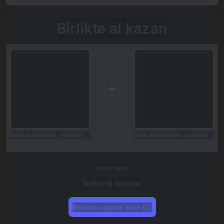
Birlikte al kazan
Seçili siparişlerde - İndirimli!
Seçili siparişlerde - İndirimli!
İndirim tutarı
İndirimli toplam
Birlikte sepete ekle (2)