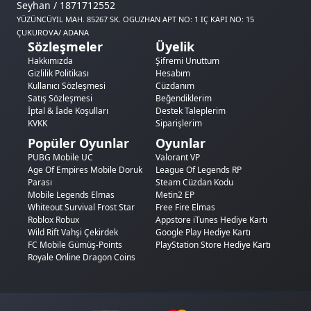
Seyhan / 1871712552
YÜZÜNCÜYIL MAH. 85267 SK. OGUZHAN APT NO: 1 IÇ KAPI NO: 15
ÇUKUROVA/ ADANA
Sözleşmeler
Üyelik
Hakkımızda
Şifremi Unuttum
Gizlilik Politikası
Hesabım
Kullanıcı Sözleşmesi
Cüzdanım
Satış Sözleşmesi
Beğendiklerim
İptal & İade Koşulları
Destek Taleplerim
KVKK
Siparişlerim
Popüler Oyunlar
Oyunlar
PUBG Mobile UC
Valorant VP
Age Of Empires Mobile Doruk
League Of Legends RP
Parası
Steam Cüzdan Kodu
Mobile Legends Elmas
Metin2 EP
Whiteout Survival Frost Star
Free Fire Elmas
Roblox Robux
Appstore iTunes Hediye Kartı
Wild Rift Vahşi Çekirdek
Google Play Hediye Kartı
FC Mobile Gümüş-Points
PlayStation Store Hediye Kartı
Royale Online Dragon Coins