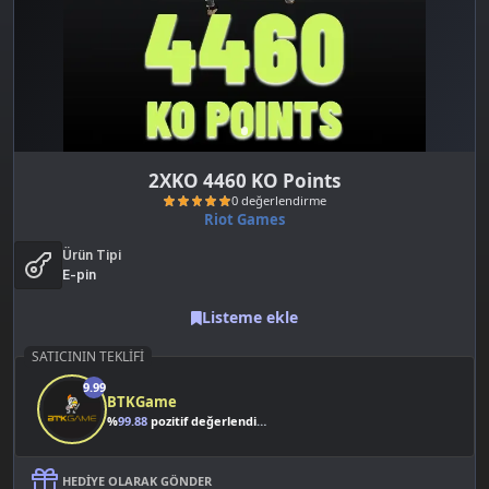
2XKO 4460 KO Points
Riot Games
Ürün Tipi
E-pin
Listeme ekle
SATICININ TEKLIFI
0 değerlendirme
9.99
BTKGame
%
99.88
pozitif değerlendirme
HEDIYE OLARAK GÖNDER