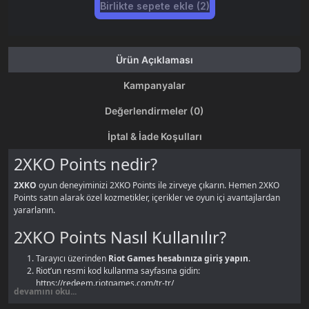
Birlikte sepete ekle (2)
Ürün Açıklaması
Kampanyalar
Değerlendirmeler (0)
İptal & İade Koşulları
2XKO Points nedir?
2XKO
oyun deneyiminizi 2XKO Points ile zirveye çıkarın. Hemen 2XKO
Points satın alarak özel kozmetikler, içerikler ve oyun içi avantajlardan
yararlanın.
2XKO Points
Nasıl Kullanılır?
Tarayıcı üzerinden
Riot Games hesabınıza giriş yapın
.
Riot’un resmi kod kullanma sayfasına gidin:
https://redeem.riotgames.com/tr-tr/
devamını oku...
Açılan ekranda
BTKGame’den aldığınız 2XKO Points kodunu
ilgili
alana girin.