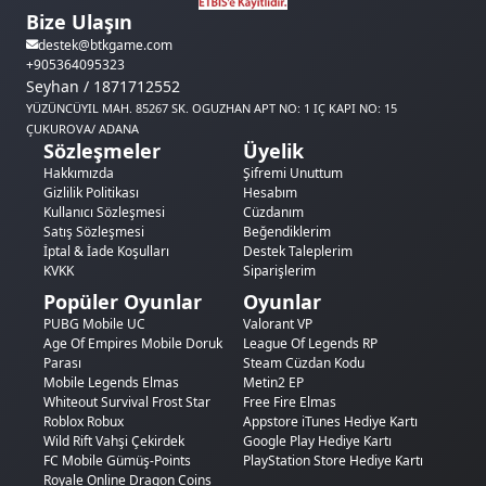
Bize Ulaşın
destek@btkgame.com
+905364095323
Seyhan / 1871712552
YÜZÜNCÜYIL MAH. 85267 SK. OGUZHAN APT NO: 1 IÇ KAPI NO: 15
ÇUKUROVA/ ADANA
Sözleşmeler
Üyelik
Hakkımızda
Şifremi Unuttum
Gizlilik Politikası
Hesabım
Kullanıcı Sözleşmesi
Cüzdanım
Satış Sözleşmesi
Beğendiklerim
İptal & İade Koşulları
Destek Taleplerim
KVKK
Siparişlerim
Popüler Oyunlar
Oyunlar
PUBG Mobile UC
Valorant VP
Age Of Empires Mobile Doruk
League Of Legends RP
Parası
Steam Cüzdan Kodu
Mobile Legends Elmas
Metin2 EP
Whiteout Survival Frost Star
Free Fire Elmas
Roblox Robux
Appstore iTunes Hediye Kartı
Wild Rift Vahşi Çekirdek
Google Play Hediye Kartı
FC Mobile Gümüş-Points
PlayStation Store Hediye Kartı
Royale Online Dragon Coins