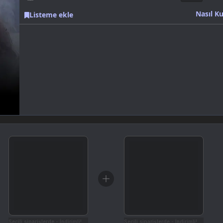
Nasıl Ku
Listeme ekle
Seçili siparişlerde - İndirimli!
Seçili siparişlerde - İndirimli!