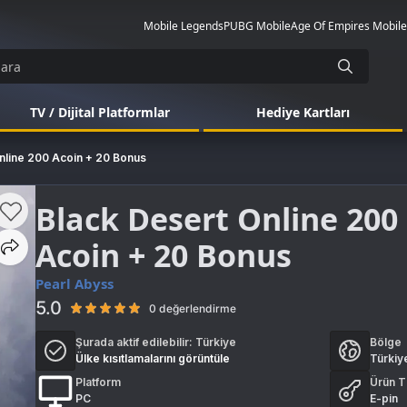
Mobile Legends
PUBG Mobile
Age Of Empires Mobile
TV / Dijital Platformlar
Hediye Kartları
nline 200 Acoin + 20 Bonus
Black Desert Online 200
Acoin + 20 Bonus
Pearl Abyss
5.0
0 değerlendirme
Şurada aktif edilebilir:
Türkiye
Bölge
Ülke kısıtlamalarını görüntüle
Türkiy
Platform
Ürün T
PC
E-pin