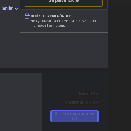
Sepete Ekle
llanılır
HEDIYE OLARAK GÖNDER
Hediye olarak satın al ve PDF hediye kartın
indirmeye hazır olsun.
İndirim tutarı
İndirimli toplam
Birlikte sepete ekle
(2)