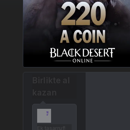
Birlikte al
kazan
Ek tasarruf!