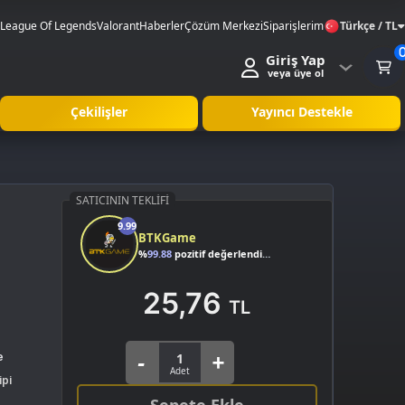
League Of Legends
Valorant
Haberler
Çözüm Merkezi
Siparişlerim
Türkçe / TL
Giriş Yap
veya üye ol
Çekilişler
Yayıncı Destekle
SATICININ TEKLIFI
9.99
BTKGame
%
99.88
pozitif değerlendirme
25,76
TL
e
ipi