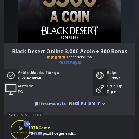
Black Desert Online 3.000 Acoin + 300 Bonus
Pearl Abyss
Aktif edilebilir:
Türkiye
Bölge
Ülke kontrolü
Türkiye
Platform
Ürün Tipi
PC
E-pin
Nasıl Kullanılır
Listeme ekle
0 değerlendirme
SATICININ TEKLIFI
9.99
BTKGame
%
99.88
pozitif değerlendirme