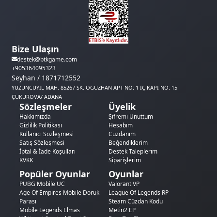
Bize Ulaşın
destek@btkgame.com
+905364095323
Seyhan / 1871712552
YÜZÜNCÜYIL MAH. 85267 SK. OGUZHAN APT NO: 1 IÇ KAPI NO: 15
ÇUKUROVA/ ADANA
Sözleşmeler
Üyelik
Hakkımızda
Şifremi Unuttum
Gizlilik Politikası
Hesabım
Kullanıcı Sözleşmesi
Cüzdanım
Satış Sözleşmesi
Beğendiklerim
İptal & İade Koşulları
Destek Taleplerim
KVKK
Siparişlerim
Popüler Oyunlar
Oyunlar
PUBG Mobile UC
Valorant VP
Age Of Empires Mobile Doruk
League Of Legends RP
Parası
Steam Cüzdan Kodu
Mobile Legends Elmas
Metin2 EP