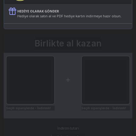
HEDIYE OLARAK GÖNDER
Hediye olarak satın al ve PDF hediye kartın indirmeye hazır olsun.
Birlikte al kazan
Seçili siparişlerde - İndirimli!
Seçili siparişlerde - İndirimli!
İndirim tutarı