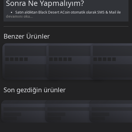
Sonra Ne Yapmalıyım?
Satın aldıktan Black Desert ACoin otomatik olarak SMS & Mail ile
devamını oku...
gönderilir.
Siparişlerim
sayfasından takip edin.
Üye girişi yapmayarak alınan Black Desert A Coin SMS & Mail ile
gönderilir.
Benzer Ürünler
Son gezdiğin ürünler