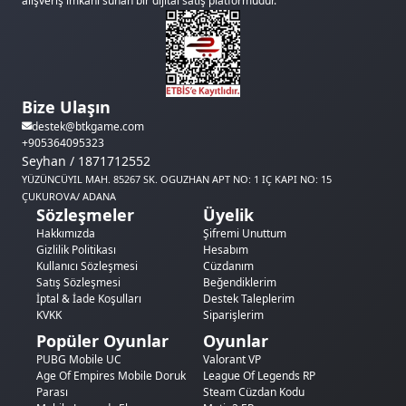
alışveriş imkanı sunan bir dijital satış platformudur.
Bize Ulaşın
destek@btkgame.com
+905364095323
Seyhan / 1871712552
YÜZÜNCÜYIL MAH. 85267 SK. OGUZHAN APT NO: 1 IÇ KAPI NO: 15
ÇUKUROVA/ ADANA
Sözleşmeler
Üyelik
Hakkımızda
Şifremi Unuttum
Gizlilik Politikası
Hesabım
Kullanıcı Sözleşmesi
Cüzdanım
Satış Sözleşmesi
Beğendiklerim
İptal & İade Koşulları
Destek Taleplerim
KVKK
Siparişlerim
Popüler Oyunlar
Oyunlar
PUBG Mobile UC
Valorant VP
Age Of Empires Mobile Doruk
League Of Legends RP
Parası
Steam Cüzdan Kodu