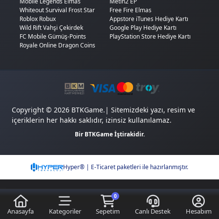
Mobile Legends Elmas
Metin2 EP
Whiteout Survival Frost Star
Free Fire Elmas
Roblox Robux
Appstore iTunes Hediye Kartı
Wild Rift Vahşi Çekirdek
Google Play Hediye Kartı
FC Mobile Gümüş-Points
PlayStation Store Hediye Kartı
Royale Online Dragon Coins
Copyright © 2026 BTKGame.| Sitemizdeki yazı, resim ve
içeriklerin her hakkı saklıdır, izinsiz kullanılamaz.
Bir BTKGame İştirakidir.
Hyper® | E-Ticaret paketleri ile hazırlanmıştır.
0
2.00
Sepete Ekle
TL
Anasayfa
Kategoriler
Sepetim
Canlı Destek
Hesabım