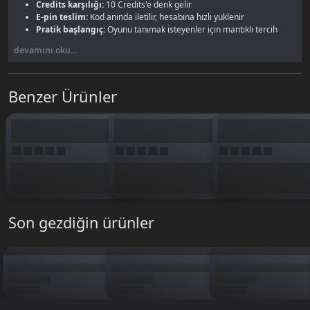
Credits karşılığı:
10 Credits'e denk gelir
E-pin teslim:
Kod anında iletilir, hesabına hızlı yüklenir
Pratik başlangıç:
Oyunu tanımak isteyenler için mantıklı tercih
devamını oku...
300 Kupon, Bombom dünyasına ilk adımı atmak isteyenler için pratik bir
başlangıç. Az bütçeyle oyunu deneyip kupon sisteminin nasıl işlediğini
görmek için ideal. Daha büyük ihtiyaçların için
Bombom Kupon
kategorisindeki diğer paketlere göz at. BTKGame güvencesiyle hemen
Benzer Ürünler
sepete ekle.
Son gezdiğin ürünler