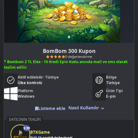
BomBom 300 Kupon
* Bombom 2 TL Elex - 10 Kredi Epin Kodu anında mail ve sms olarak
teslim edilir.
Aktif edilebilir:
Türkiye
Bölge
Ülke kontrolü
Türkiye
Platform
Ürün Tipi
Windows
E-pin
0 değerlendirme
Nasıl Kullanılır
Listeme ekle
SATICININ TEKLIFI
9.99
BTKGame
%
99.88
pozitif değerlendirme