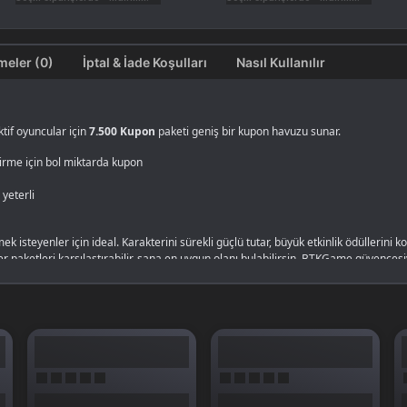
Değerlendirmeler (0)
İptal & İade Koşulları
Nasıl Kullanılır
ktif oyuncular için
7.500 Kupon
paketi geniş bir kupon havuzu sunar.
ştirme için bol miktarda kupon
 yeterli
ek isteyenler için ideal. Karakterini sürekli güçlü tutar, büyük etkinlik ödüllerini 
 paketleri karşılaştırabilir, sana en uygun olanı bulabilirsin. BTKGame güvencesiy