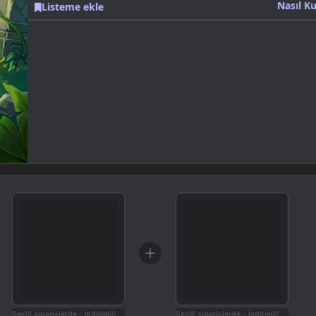
Nasıl Ku
Listeme ekle
Seçili siparişlerde - İndirimli!
Seçili siparişlerde - İndirimli!