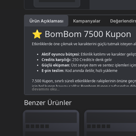
Ürün Açıklaması
Kampanyalar
⭐ BomBom 7500 Kupon
Etkinliklerde öne çıkmak ve karakterini güçlü tutmak isteyen a
Aktif oyuncu bütçesi:
Etkinlik katılımı ve karakter geli
Credits karşılığı:
250 Credits'e denk gelir
Güçlü ekipman:
Üst seviye item ve sentez işlemleri için
E-pin teslim:
Kod anında iletilir, hızlı yükleme
7.500 Kupon, sınırlı süreli etkinliklerde rakiplerinin önüne geçm
için bol kupon havuzu sağlar.
Bombom Kupon
sayfasından diğer
devamını oku...
Benzer Ürünler