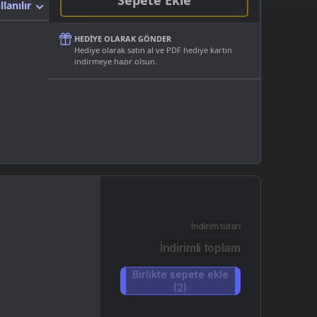
Sepete Ekle
llanılır
HEDIYE OLARAK GÖNDER
Hediye olarak satın al ve PDF hediye kartın
indirmeye hazır olsun.
İndirim tutarı
İndirimli toplam
Birlikte sepete ekle
(2)