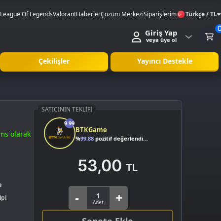
League Of Legends
Valorant
Haberler
Çözüm Merkezi
Siparişlerim
Türkçe / TL
Giriş Yap
veya üye ol
Çekilişler
Yayıncı Destekle
SATICININ TEKLIFI
9.99
BTKGame
ms olarak
%
99.88
pozitif değerlendirme
53,00
TL
e
ipi