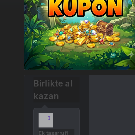
Birlikte al
kazan
Ek tasarruf!