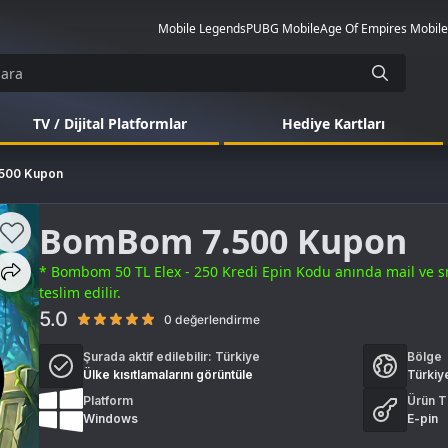
Mobile Legends
PUBG Mobile
Age Of Empires Mobile
TV / Dijital Platformlar
Hediye Kartları
500 Kupon
BomBom 7.500 Kupon
* Bombom 50 TL Elex - 250 Kredi Epin Kodu anında mail ve s
teslim edilir.
5.0
0 değerlendirme
Şurada aktif edilebilir:
Türkiye
Bölge
Ülke kısıtlamalarını görüntüle
Türkiy
Platform
Ürün T
Windows
E-pin