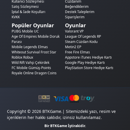
Kullanıcı Sözleşmesi
Cüzdanım
Satış Sözleşmesi
Beğendiklerim
İptal & İade Koşulları
Destek Taleplerim
KVKK
Siparişlerim
Popüler Oyunlar
Oyunlar
PUBG Mobile UC
Valorant VP
Age Of Empires Mobile Doruk
League Of Legends RP
Parası
Steam Cüzdan Kodu
Mobile Legends Elmas
Metin2 EP
Whiteout Survival Frost Star
Free Fire Elmas
Roblox Robux
Appstore iTunes Hediye Kartı
Wild Rift Vahşi Çekirdek
Google Play Hediye Kartı
FC Mobile Gümüş-Points
PlayStation Store Hediye Kartı
Royale Online Dragon Coins
Copyright © 2026 BTKGame.| Sitemizdeki yazı, resim ve
içeriklerin her hakkı saklıdır, izinsiz kullanılamaz.
Bir BTKGame İştirakidir.